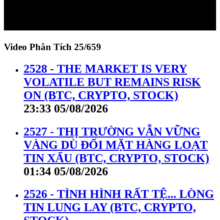
Video Phân Tích
25/659
2528 - THE MARKET IS VERY
VOLATILE BUT REMAINS RISK
ON (BTC, CRYPTO, STOCK)
23:33 05/08/2026
2527 - THỊ TRƯỜNG VẪN VỮNG
VÀNG DÙ ĐỐI MẶT HÀNG LOẠT
TIN XẤU (BTC, CRYPTO, STOCK)
01:34 05/08/2026
2526 - TÌNH HÌNH RẤT TỆ... LÒNG
TIN LUNG LAY (BTC, CRYPTO,