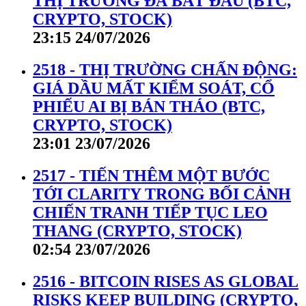
THỊ TRƯỜNG ĐÃ BẮT ĐẦU (BTC,
CRYPTO, STOCK)
23:15 24/07/2026
2518 - THỊ TRƯỜNG CHẤN ĐỘNG:
GIÁ DẦU MẤT KIỂM SOÁT, CỔ
PHIẾU AI BỊ BÁN THÁO (BTC,
CRYPTO, STOCK)
23:01 23/07/2026
2517 - TIẾN THÊM MỘT BƯỚC
TỚI CLARITY TRONG BỐI CẢNH
CHIẾN TRANH TIẾP TỤC LEO
THANG (CRYPTO, STOCK)
02:54 23/07/2026
2516 - BITCOIN RISES AS GLOBAL
RISKS KEEP BUILDING (CRYPTO,