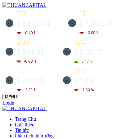
BTC
ETH
$ 64,323.4
$ 1,903.79
-0.40 %
-0.08 %
BNB
ADA
$ 591.51
$ 0.2017
-0.08 %
5.47 %
DOT
XRP
$ 0.8225
$ 1.04
-2.33 %
-2.33 %
MENU
Login
Trang Chủ
Giới thiệu
Tin tức
Phân tích thị trường