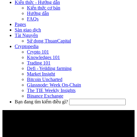
Kiến thức - Hướng dẫn
Kiến thức cơ bản
Hướng dẫn
FAQs
Pages
Sàn giao dịch
Tài Nguyên
Sử dụng ThuanCapital
Cryptopedia
Crypto 101
Knowledges 101
Trading 101
Defi - Yeilding farming
Market Insight
Bitcoin Uncharted
Glassnode: Week On-Chain
The TIE Weekly Insights
Binance Exchange
Bạn đang tìm kiếm điều gì?