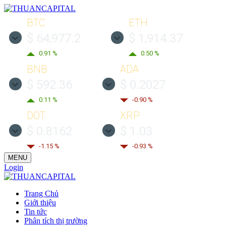
BTC
ETH
$ 64,977.2
$ 1,914.37
0.91 %
0.50 %
BNB
ADA
$ 592.36
$ 0.2027
0.11 %
-0.90 %
DOT
XRP
$ 0.8162
$ 1.03
-1.15 %
-0.93 %
MENU
Login
Trang Chủ
Giới thiệu
Tin tức
Phân tích thị trường