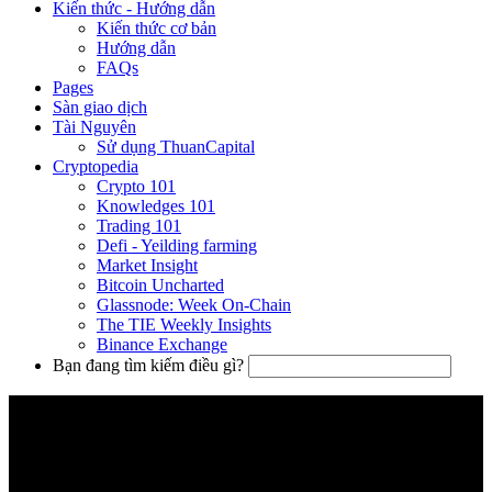
Kiến thức - Hướng dẫn
Kiến thức cơ bản
Hướng dẫn
FAQs
Pages
Sàn giao dịch
Tài Nguyên
Sử dụng ThuanCapital
Cryptopedia
Crypto 101
Knowledges 101
Trading 101
Defi - Yeilding farming
Market Insight
Bitcoin Uncharted
Glassnode: Week On-Chain
The TIE Weekly Insights
Binance Exchange
Bạn đang tìm kiếm điều gì?