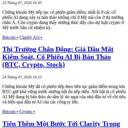
25 Tháng 07, 2026 16:45
Chứng khoán Mỹ tiếp tục có phiên giảm điểm, nhất là ở các cổ
phiếu AI đang xảy ra bán tháo không chỉ ở Mỹ mà còn ở thị trường
châu Á. Còn crypto đang thấy những thúc đẩy cho dự luật crypto ở
Mỹ trước bầu cử nhiệm kỳ.
Bitcoin
•
Clarify Act
•
Thị Trường Chấn Động: Giá Dầu Mất
Kiểm Soát, Cổ Phiếu AI Bị Bán Tháo
(BTC, Crypto, Stock)
24 Tháng 07, 2026 10:23
Chứng khoán Mỹ đã có phiên tiếp theo liên tục giảm điểm trong khi
BTC giữ khá vững trước những bất ổn tiếp diễn. Nổi bật là cổ phiếu
AI Mỹ đang bị bán tháo do tâm lý do ngại của nhà đầu tư về chi tiêu
và hiệu quả đầu tư AI của các công ty lớn.
Bitcoin
•
Crypto
•
Tiến Thêm Một Bước Tới Clarity Trong