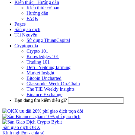
Kiến thức - Hướng dẫn
Kiến thức cơ bản
Hướng dẫn
FAQs
Pages
Sàn giao dịch
Tài Nguyên
Sử dụng ThuanCapital
Cryptopedia
Crypto 101
Knowledges 101
Trading 101
Defi - Yeilding farming
Market Insight
Bitcoin Uncharted
Glassnode: Week On-Chain
The TIE Weekly Insights
Binance Exchange
Bạn đang tìm kiếm điều gì?
Sàn giao dịch OKX
Kinh nghiệm - chia sẻ