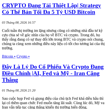
CRYPTO Đang Tái Thiệt Lập| Strategy
Có Thể Bán Tối Đa 5 Tỷ USD Bitcoin
03 Tháng 08, 2026 16:57
Cuối tuần thị trường im lặng nhưng cũng có những nhà đầu tư kỳ
cựu chia sẻ về góc nhìn của họ về BTC và crypto. Trong đó, họ
thấy rằng đang có sự thay đổi lớn trong BTC và crypto nói chung,
chúng ta cùng xem những điều này liệu có tốt cho tương lai của thị
trường.
Bitcoin
•
Crypto
•
Đây Là Lý Do Cổ Phiếu Và Crypto Đang
Điều Chỉnh |AI, Fed và Mỹ - Iran Căng
Thẳng
01 Tháng 08, 2026 21:20
Sau cuộc họp Fed và giọng điệu của chủ tịch Fed khá diều hâu thì
lại có thêm quan chức Fed muốn tăng lãi suất. Cùng lúc đó, Mỹ va
Iran vẫn tiếp tục căng thẳng khiến thị trường biến động.