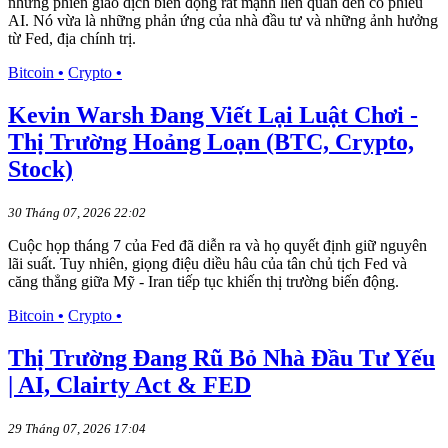
những phiên giao dịch biến động rất mạnh liên quan đến cổ phiếu
AI. Nó vừa là những phản ứng của nhà đầu tư và những ảnh hưởng
từ Fed, địa chính trị.
Bitcoin
•
Crypto
•
Kevin Warsh Đang Viết Lại Luật Chơi -
Thị Trường Hoảng Loạn (BTC, Crypto,
Stock)
30 Tháng 07, 2026 22:02
Cuộc họp tháng 7 của Fed đã diễn ra và họ quyết định giữ nguyên
lãi suất. Tuy nhiên, giọng điệu diều hâu của tân chủ tịch Fed và
căng thẳng giữa Mỹ - Iran tiếp tục khiến thị trường biến động.
Bitcoin
•
Crypto
•
Thị Trường Đang Rũ Bỏ Nhà Đầu Tư Yếu
| AI, Clairty Act & FED
29 Tháng 07, 2026 17:04