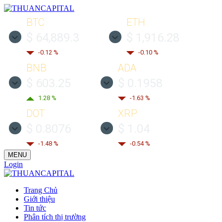
BTC
ETH
$ 64,889.3
$ 1,916.28
-0.12 %
-0.10 %
BNB
ADA
$ 603.25
$ 0.1958
1.28 %
-1.63 %
DOT
XRP
$ 0.8076
$ 1.04
-1.48 %
-0.54 %
MENU
Login
Trang Chủ
Giới thiệu
Tin tức
Phân tích thị trường