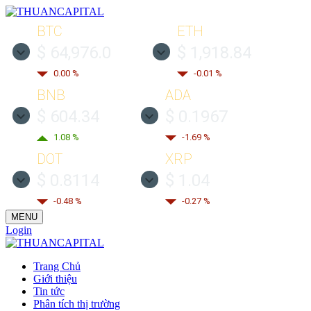
BTC
ETH
$ 64,976.0
$ 1,918.84
0.00 %
-0.01 %
BNB
ADA
$ 604.34
$ 0.1967
1.08 %
-1.69 %
DOT
XRP
$ 0.8114
$ 1.04
-0.48 %
-0.27 %
MENU
Login
Trang Chủ
Giới thiệu
Tin tức
Phân tích thị trường