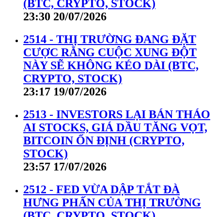
(BTC, CRYPTO, STOCK)
23:30 20/07/2026
2514 - THỊ TRƯỜNG ĐANG ĐẶT
CƯỢC RẰNG CUỘC XUNG ĐỘT
NÀY SẼ KHÔNG KÉO DÀI (BTC,
CRYPTO, STOCK)
23:17 19/07/2026
2513 - INVESTORS LẠI BÁN THÁO
AI STOCKS, GIÁ DẦU TĂNG VỌT,
BITCOIN ỔN ĐỊNH (CRYPTO,
STOCK)
23:57 17/07/2026
2512 - FED VỪA DẬP TẮT ĐÀ
HƯNG PHẤN CỦA THỊ TRƯỜNG
(BTC, CRYPTO, STOCK)