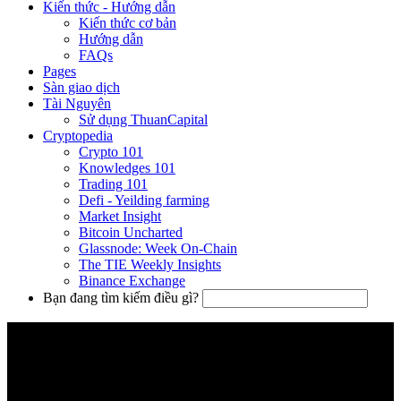
Kiến thức - Hướng dẫn
Kiến thức cơ bản
Hướng dẫn
FAQs
Pages
Sàn giao dịch
Tài Nguyên
Sử dụng ThuanCapital
Cryptopedia
Crypto 101
Knowledges 101
Trading 101
Defi - Yeilding farming
Market Insight
Bitcoin Uncharted
Glassnode: Week On-Chain
The TIE Weekly Insights
Binance Exchange
Bạn đang tìm kiếm điều gì?