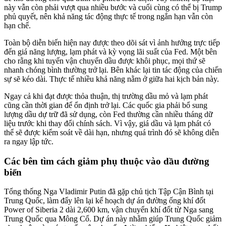
này vẫn còn phải vượt qua nhiều bước và cuối cùng có thể bị Trump
phủ quyết, nên khả năng tác động thực tế trong ngắn hạn vẫn còn
hạn chế.
Toàn bộ diễn biến hiện nay được theo dõi sát vì ảnh hưởng trực tiếp
đến giá năng lượng, lạm phát và kỳ vọng lãi suất của Fed. Một bên
cho rằng khi tuyến vận chuyển dầu được khôi phục, mọi thứ sẽ
nhanh chóng bình thường trở lại. Bên khác lại tin tác động của chiến
sự sẽ kéo dài. Thực tế nhiều khả năng nằm ở giữa hai kịch bản này.
Ngay cả khi đạt được thỏa thuận, thị trường dầu mỏ và lạm phát
cũng cần thời gian để ổn định trở lại. Các quốc gia phải bổ sung
lượng dầu dự trữ đã sử dụng, còn Fed thường cần nhiều tháng dữ
liệu trước khi thay đổi chính sách. Vì vậy, giá dầu và lạm phát có
thể sẽ được kiểm soát về dài hạn, nhưng quá trình đó sẽ không diễn
ra ngay lập tức.
Các bên tìm cách giảm phụ thuộc vào dầu đường
biển
Tổng thống Nga Vladimir Putin đã gặp chủ tịch Tập Cận Bình tại
Trung Quốc, làm đẩy lên lại kế hoạch dự án đường ống khí đốt
Power of Siberia 2 dài 2,600 km, vận chuyển khí đốt từ Nga sang
Trung Quốc qua Mông Cổ. Dự án này nhằm giúp Trung Quốc giảm