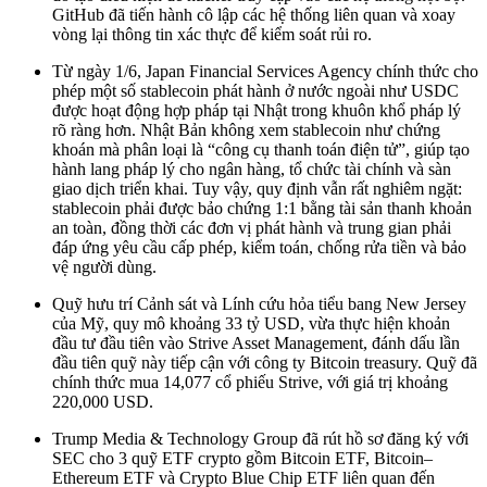
GitHub đã tiến hành cô lập các hệ thống liên quan và xoay
vòng lại thông tin xác thực để kiểm soát rủi ro.
Từ ngày 1/6, Japan Financial Services Agency chính thức cho
phép một số stablecoin phát hành ở nước ngoài như USDC
được hoạt động hợp pháp tại Nhật trong khuôn khổ pháp lý
rõ ràng hơn. Nhật Bản không xem stablecoin như chứng
khoán mà phân loại là “công cụ thanh toán điện tử”, giúp tạo
hành lang pháp lý cho ngân hàng, tổ chức tài chính và sàn
giao dịch triển khai. Tuy vậy, quy định vẫn rất nghiêm ngặt:
stablecoin phải được bảo chứng 1:1 bằng tài sản thanh khoản
an toàn, đồng thời các đơn vị phát hành và trung gian phải
đáp ứng yêu cầu cấp phép, kiểm toán, chống rửa tiền và bảo
vệ người dùng.
Quỹ hưu trí Cảnh sát và Lính cứu hỏa tiểu bang New Jersey
của Mỹ, quy mô khoảng 33 tỷ USD, vừa thực hiện khoản
đầu tư đầu tiên vào Strive Asset Management, đánh dấu lần
đầu tiên quỹ này tiếp cận với công ty Bitcoin treasury. Quỹ đã
chính thức mua 14,077 cổ phiếu Strive, với giá trị khoảng
220,000 USD.
Trump Media & Technology Group đã rút hồ sơ đăng ký với
SEC cho 3 quỹ ETF crypto gồm Bitcoin ETF, Bitcoin–
Ethereum ETF và Crypto Blue Chip ETF liên quan đến