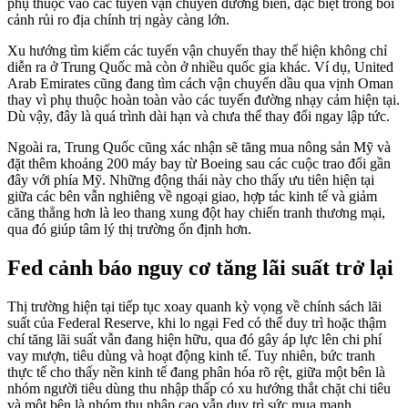
phụ thuộc vào các tuyến vận chuyển đường biển, đặc biệt trong bối
cảnh rủi ro địa chính trị ngày càng lớn.
Xu hướng tìm kiếm các tuyến vận chuyển thay thế hiện không chỉ
diễn ra ở Trung Quốc mà còn ở nhiều quốc gia khác. Ví dụ, United
Arab Emirates cũng đang tìm cách vận chuyển dầu qua vịnh Oman
thay vì phụ thuộc hoàn toàn vào các tuyến đường nhạy cảm hiện tại.
Dù vậy, đây là quá trình dài hạn và chưa thể thay đổi ngay lập tức.
Ngoài ra, Trung Quốc cũng xác nhận sẽ tăng mua nông sản Mỹ và
đặt thêm khoảng 200 máy bay từ Boeing sau các cuộc trao đổi gần
đây với phía Mỹ. Những động thái này cho thấy ưu tiên hiện tại
giữa các bên vẫn nghiêng về ngoại giao, hợp tác kinh tế và giảm
căng thẳng hơn là leo thang xung đột hay chiến tranh thương mại,
qua đó giúp tâm lý thị trường ổn định hơn.
Fed cảnh báo nguy cơ tăng lãi suất trở lại
Thị trường hiện tại tiếp tục xoay quanh kỳ vọng về chính sách lãi
suất của Federal Reserve, khi lo ngại Fed có thể duy trì hoặc thậm
chí tăng lãi suất vẫn đang hiện hữu, qua đó gây áp lực lên chi phí
vay mượn, tiêu dùng và hoạt động kinh tế. Tuy nhiên, bức tranh
thực tế cho thấy nền kinh tế đang phân hóa rõ rệt, giữa một bên là
nhóm người tiêu dùng thu nhập thấp có xu hướng thắt chặt chi tiêu
và một bên là nhóm thu nhập cao vẫn duy trì sức mua mạnh.