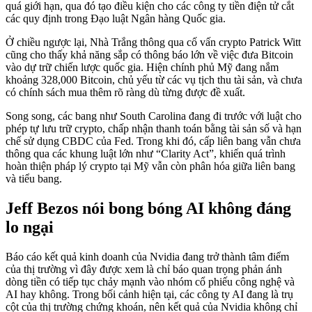
quá giới hạn, qua đó tạo điều kiện cho các công ty tiền điện tử cắt
các quy định trong Đạo luật Ngân hàng Quốc gia.
Ở chiều ngược lại, Nhà Trắng thông qua cố vấn crypto Patrick Witt
cũng cho thấy khả năng sắp có thông báo lớn về việc đưa Bitcoin
vào dự trữ chiến lược quốc gia. Hiện chính phủ Mỹ đang nắm
khoảng 328,000 Bitcoin, chủ yếu từ các vụ tịch thu tài sản, và chưa
có chính sách mua thêm rõ ràng dù từng được đề xuất.
Song song, các bang như South Carolina đang đi trước với luật cho
phép tự lưu trữ crypto, chấp nhận thanh toán bằng tài sản số và hạn
chế sử dụng CBDC của Fed. Trong khi đó, cấp liên bang vẫn chưa
thông qua các khung luật lớn như “Clarity Act”, khiến quá trình
hoàn thiện pháp lý crypto tại Mỹ vẫn còn phân hóa giữa liên bang
và tiểu bang.
Jeff Bezos nói bong bóng AI không đáng
lo ngại
Báo cáo kết quả kinh doanh của Nvidia đang trở thành tâm điểm
của thị trường vì đây được xem là chỉ báo quan trọng phản ánh
dòng tiền có tiếp tục chảy mạnh vào nhóm cổ phiếu công nghệ và
AI hay không. Trong bối cảnh hiện tại, các công ty AI đang là trụ
cột của thị trường chứng khoán, nên kết quả của Nvidia không chỉ