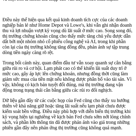
Điều này thể hiện qua kết quả kinh doanh tích cực của các doanh
nghiệp bán lẻ như Home Depot và Lowe's, khi vẫn ghi nhận doanh
thu và lợi nhuận vượt kỳ vọng dù lãi suất ở mức cao. Song song đó,
thị trường chứng khoán cũng cho thấy mức tăng chủ yếu được dẫn
dắt bởi một nhóm nhỏ cổ phiếu công nghệ và AI, trong khi phần
còn lại của thị trường không tăng đồng đều, phản ánh sự tập trung
dòng tiền ngày càng rõ rệt.
Trong bối cảnh này, quan điểm đầu tư vẫn xoay quanh sự cân bằng
giữa rủi ro và cơ hội. Lạm phát cao có thể khiến lãi suất duy trì ở
mức cao, gây áp lực lên chứng khoán, nhưng đồng thời cũng làm
giảm sức mua của tiền mặt nếu không được phân bổ vào tài sản. Vì
vậy, không có kịch bản tuyệt đối đúng, mà thị trường đang vận
động trong trạng thái cân bằng giữa các rủi ro đối nghịch.
Dữ liệu gần đây từ các cuộc họp của Fed cũng cho thấy xu hướng
thiên về khả năng giữ hoặc tăng lãi suất nếu lạm phát chưa được
kiểm soát bền vững. Điều này phù hợp với diễn biến thị trường khi
kỳ vọng hiện tại nghiêng về kịch bản Fed chưa sớm nới lỏng chính
sách, và phần lớn thông tin đã được phản ánh vào giá trong những
phiên gần đây nên phản ứng thị trường cũng không quá mạnh.