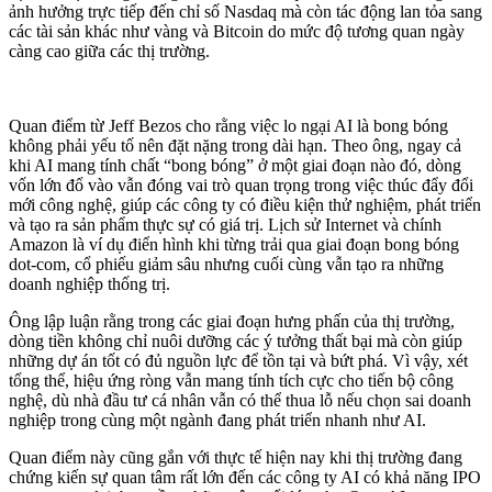
ảnh hưởng trực tiếp đến chỉ số Nasdaq mà còn tác động lan tỏa sang
các tài sản khác như vàng và Bitcoin do mức độ tương quan ngày
càng cao giữa các thị trường.
Quan điểm từ Jeff Bezos cho rằng việc lo ngại AI là bong bóng
không phải yếu tố nên đặt nặng trong dài hạn. Theo ông, ngay cả
khi AI mang tính chất “bong bóng” ở một giai đoạn nào đó, dòng
vốn lớn đổ vào vẫn đóng vai trò quan trọng trong việc thúc đẩy đổi
mới công nghệ, giúp các công ty có điều kiện thử nghiệm, phát triển
và tạo ra sản phẩm thực sự có giá trị. Lịch sử Internet và chính
Amazon là ví dụ điển hình khi từng trải qua giai đoạn bong bóng
dot-com, cổ phiếu giảm sâu nhưng cuối cùng vẫn tạo ra những
doanh nghiệp thống trị.
Ông lập luận rằng trong các giai đoạn hưng phấn của thị trường,
dòng tiền không chỉ nuôi dưỡng các ý tưởng thất bại mà còn giúp
những dự án tốt có đủ nguồn lực để tồn tại và bứt phá. Vì vậy, xét
tổng thể, hiệu ứng ròng vẫn mang tính tích cực cho tiến bộ công
nghệ, dù nhà đầu tư cá nhân vẫn có thể thua lỗ nếu chọn sai doanh
nghiệp trong cùng một ngành đang phát triển nhanh như AI.
Quan điểm này cũng gắn với thực tế hiện nay khi thị trường đang
chứng kiến sự quan tâm rất lớn đến các công ty AI có khả năng IPO