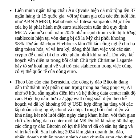
Liên minh ngân hàng châu Âu Qivalis hiện đã mở rộng lên 37
ngân hàng từ 15 quốc gia, với sự tham gia của các tên tuổi lớn
như ABN AMRO, Rabobank và Intesa Sanpaolo. Mục tiêu
của họ là phát hành một euro stablecoin tuân thủ quy định
MiCA vào nửa cuối năm 2026 nhằm cạnh tranh với thị trường
stablecoin hiện tại vốn đang bị đô la Mỹ chi phối khoảng
98%. Dự án đã chọn Fireblocks làm đối tác công nghệ cho hạ
tầng token hóa, ví và lưu ký, đồng thời làm việc với các sàn
crypto để chuẩn bị cho việc phân phối khi ra mắt. Dù vậy, kế
hoạch vẫn diễn ra trong bối cảnh Chủ tịch Christine Lagarde
bày tỏ sự hoài nghi về vai trò của stablecoin trong việc củng
cố vị thế quốc tế của đồng euro.
Theo báo cáo của Bernstein, các công ty đào Bitcoin đang
dần trở thành một phần quan trọng trong hạ tầng phục vụ AI
nhờ sở hữu sẵn nguồn điện lớn và hệ thống data center mật độ
cao. Hiện họ nắm hơn 27 gigawatt công suất điện theo kế
hoạch và đã ký khoảng 90 tỷ USD hợp đồng hạ tầng với các
tập đoàn công nghệ, cloud và chip. Trong bối cảnh điện và
khả năng kết nối lưới điện ngày càng khan hiếm, với thời gian
chờ xây dựng data center mới tại Mỹ lên tới khoảng 50 tháng,
các công ty đào Bitcoin có lợi thế lớn vì đã có sẵn hạ tầng và
vị trí kết nối. Sau halving 2024 làm giảm doanh thu đào,
nhiều doanh nghiệp trong ngành đang chuyển sang cho thuê