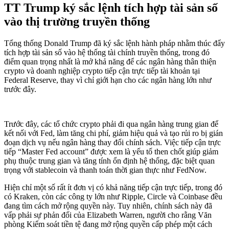
TT Trump ký sắc lệnh tích hợp tài sản số
vào thị trường truyền thống
Tổng thống Donald Trump đã ký sắc lệnh hành pháp nhằm thúc đẩy
tích hợp tài sản số vào hệ thống tài chính truyền thống, trong đó
điểm quan trọng nhất là mở khả năng để các ngân hàng thân thiện
crypto và doanh nghiệp crypto tiếp cận trực tiếp tài khoản tại
Federal Reserve, thay vì chỉ giới hạn cho các ngân hàng lớn như
trước đây.
Trước đây, các tổ chức crypto phải đi qua ngân hàng trung gian để
kết nối với Fed, làm tăng chi phí, giảm hiệu quả và tạo rủi ro bị gián
đoạn dịch vụ nếu ngân hàng thay đổi chính sách. Việc tiếp cận trực
tiếp “Master Fed account” được xem là yếu tố then chốt giúp giảm
phụ thuộc trung gian và tăng tính ổn định hệ thống, đặc biệt quan
trọng với stablecoin và thanh toán thời gian thực như FedNow.
Hiện chỉ một số rất ít đơn vị có khả năng tiếp cận trực tiếp, trong đó
có Kraken, còn các công ty lớn như Ripple, Circle và Coinbase đều
đang tìm cách mở rộng quyền này. Tuy nhiên, chính sách này đã
vấp phải sự phản đối của Elizabeth Warren, người cho rằng Văn
phòng Kiểm soát tiền tệ đang mở rộng quyền cấp phép một cách