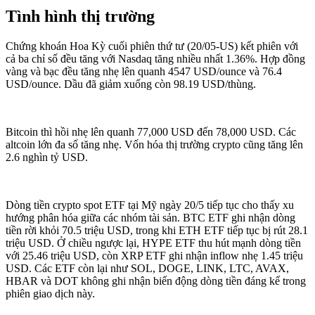
Tình hình thị trường
Chứng khoán Hoa Kỳ cuối phiên thứ tư (20/05-US) kết phiên với
cả ba chỉ số đều tăng với Nasdaq tăng nhiều nhất 1.36%. Hợp đồng
vàng và bạc đều tăng nhẹ lên quanh 4547 USD/ounce và 76.4
USD/ounce. Dầu đã giảm xuống còn 98.19 USD/thùng.
Bitcoin thì hồi nhẹ lên quanh 77,000 USD đến 78,000 USD. Các
altcoin lớn đa số tăng nhẹ. Vốn hóa thị trường crypto cũng tăng lên
2.6 nghìn tỷ USD.
Dòng tiền crypto spot ETF tại Mỹ ngày 20/5 tiếp tục cho thấy xu
hướng phân hóa giữa các nhóm tài sản. BTC ETF ghi nhận dòng
tiền rời khỏi 70.5 triệu USD, trong khi ETH ETF tiếp tục bị rút 28.1
triệu USD. Ở chiều ngược lại, HYPE ETF thu hút mạnh dòng tiền
với 25.46 triệu USD, còn XRP ETF ghi nhận inflow nhẹ 1.45 triệu
USD. Các ETF còn lại như SOL, DOGE, LINK, LTC, AVAX,
HBAR và DOT không ghi nhận biến động dòng tiền đáng kể trong
phiên giao dịch này.