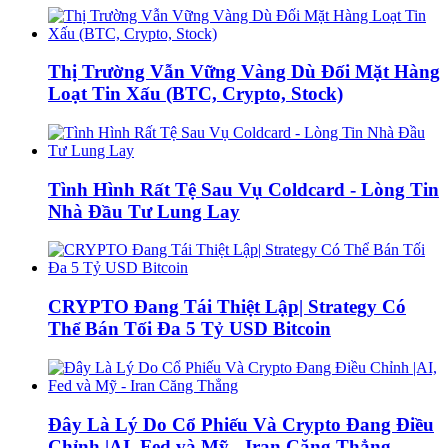
Thị Trường Vẫn Vững Vàng Dù Đối Mặt Hàng
Loạt Tin Xấu (BTC, Crypto, Stock)
Tình Hình Rất Tệ Sau Vụ Coldcard - Lòng Tin
Nhà Đầu Tư Lung Lay
CRYPTO Đang Tái Thiệt Lập| Strategy Có
Thể Bán Tối Đa 5 Tỷ USD Bitcoin
Đây Là Lý Do Cổ Phiếu Và Crypto Đang Điều
Chỉnh |AI, Fed và Mỹ - Iran Căng Thẳng