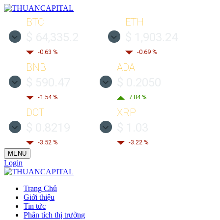
BTC
ETH
$ 64,335.2
$ 1,903.24
-0.63 %
-0.69 %
BNB
ADA
$ 590.47
$ 0.2050
-1.54 %
7.84 %
DOT
XRP
$ 0.8219
$ 1.03
-3.52 %
-3.22 %
MENU
Login
Trang Chủ
Giới thiệu
Tin tức
Phân tích thị trường