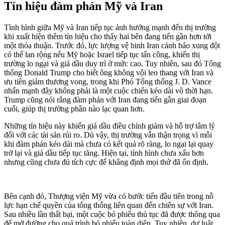
Tín hiệu đàm phán Mỹ và Iran
Tình hình giữa Mỹ và Iran tiếp tục ảnh hưởng mạnh đến thị trường
khi xuất hiện thêm tín hiệu cho thấy hai bên đang tiến gần hơn tới
một thỏa thuận. Trước đó, lực lượng vệ binh Iran cảnh báo xung đột
có thể lan rộng nếu Mỹ hoặc Israel tiếp tục tấn công, khiến thị
trường lo ngại và giá dầu duy trì ở mức cao. Tuy nhiên, sau đó Tổng
thống Donald Trump cho biết ông không vội leo thang với Iran và
ưu tiên giảm thương vong, trong khi Phó Tổng thống J. D. Vance
nhấn mạnh đây không phải là một cuộc chiến kéo dài vô thời hạn.
Trump cũng nói rằng đàm phán với Iran đang tiến gần giai đoạn
cuối, giúp thị trường phần nào lạc quan hơn.
Những tín hiệu này khiến giá dầu điều chỉnh giảm và hỗ trợ tâm lý
đối với các tài sản rủi ro. Dù vậy, thị trường vẫn thận trọng vì mỗi
khi đàm phán kéo dài mà chưa có kết quả rõ ràng, lo ngại lại quay
trở lại và giá dầu tiếp tục tăng. Hiện tại, tình hình chưa xấu hơn
nhưng cũng chưa đủ tích cực để khẳng định mọi thứ đã ổn định.
Bên cạnh đó, Thượng viện Mỹ vừa có bước tiến đầu tiên trong nỗ
lực hạn chế quyền của tổng thống liên quan đến chiến sự với Iran.
Sau nhiều lần thất bại, một cuộc bỏ phiếu thủ tục đã được thông qua
để mở đường cho quá trình bỏ phiếu toàn diện. Tuy nhiên, dự luật