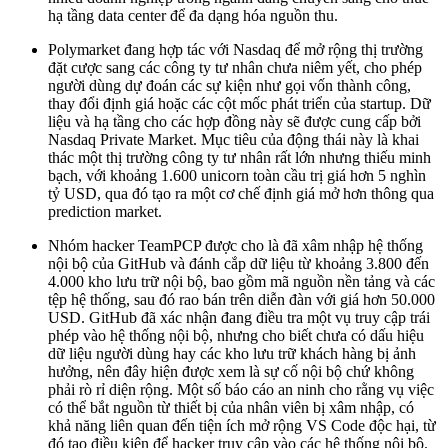
hạ tầng data center để đa dạng hóa nguồn thu.
Polymarket đang hợp tác với Nasdaq để mở rộng thị trường
đặt cược sang các công ty tư nhân chưa niêm yết, cho phép
người dùng dự đoán các sự kiện như gọi vốn thành công,
thay đổi định giá hoặc các cột mốc phát triển của startup. Dữ
liệu và hạ tầng cho các hợp đồng này sẽ được cung cấp bởi
Nasdaq Private Market. Mục tiêu của động thái này là khai
thác một thị trường công ty tư nhân rất lớn nhưng thiếu minh
bạch, với khoảng 1.600 unicorn toàn cầu trị giá hơn 5 nghìn
tỷ USD, qua đó tạo ra một cơ chế định giá mở hơn thông qua
prediction market.
Nhóm hacker TeamPCP được cho là đã xâm nhập hệ thống
nội bộ của GitHub và đánh cắp dữ liệu từ khoảng 3.800 đến
4.000 kho lưu trữ nội bộ, bao gồm mã nguồn nền tảng và các
tệp hệ thống, sau đó rao bán trên diễn đàn với giá hơn 50.000
USD. GitHub đã xác nhận đang điều tra một vụ truy cập trái
phép vào hệ thống nội bộ, nhưng cho biết chưa có dấu hiệu
dữ liệu người dùng hay các kho lưu trữ khách hàng bị ảnh
hưởng, nên đây hiện được xem là sự cố nội bộ chứ không
phải rò rỉ diện rộng. Một số báo cáo an ninh cho rằng vụ việc
có thể bắt nguồn từ thiết bị của nhân viên bị xâm nhập, có
khả năng liên quan đến tiện ích mở rộng VS Code độc hại, từ
đó tạo điều kiện để hacker truy cập vào các hệ thống nội bộ.