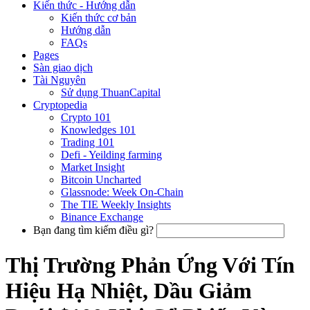
Kiến thức - Hướng dẫn
Kiến thức cơ bản
Hướng dẫn
FAQs
Pages
Sàn giao dịch
Tài Nguyên
Sử dụng ThuanCapital
Cryptopedia
Crypto 101
Knowledges 101
Trading 101
Defi - Yeilding farming
Market Insight
Bitcoin Uncharted
Glassnode: Week On-Chain
The TIE Weekly Insights
Binance Exchange
Bạn đang tìm kiếm điều gì?
Thị Trường Phản Ứng Với Tín
Hiệu Hạ Nhiệt, Dầu Giảm