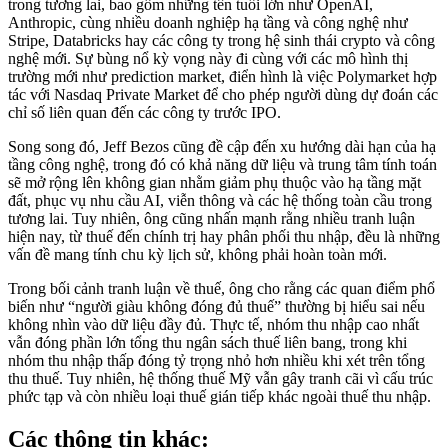
trong tương lai, bao gồm những tên tuổi lớn như OpenAI,
Anthropic, cùng nhiều doanh nghiệp hạ tầng và công nghệ như
Stripe, Databricks hay các công ty trong hệ sinh thái crypto và công
nghệ mới. Sự bùng nổ kỳ vọng này đi cùng với các mô hình thị
trường mới như prediction market, điển hình là việc Polymarket hợp
tác với Nasdaq Private Market để cho phép người dùng dự đoán các
chỉ số liên quan đến các công ty trước IPO.
Song song đó, Jeff Bezos cũng đề cập đến xu hướng dài hạn của hạ
tầng công nghệ, trong đó có khả năng dữ liệu và trung tâm tính toán
sẽ mở rộng lên không gian nhằm giảm phụ thuộc vào hạ tầng mặt
đất, phục vụ nhu cầu AI, viễn thông và các hệ thống toàn cầu trong
tương lai. Tuy nhiên, ông cũng nhấn mạnh rằng nhiều tranh luận
hiện nay, từ thuế đến chính trị hay phân phối thu nhập, đều là những
vấn đề mang tính chu kỳ lịch sử, không phải hoàn toàn mới.
Trong bối cảnh tranh luận về thuế, ông cho rằng các quan điểm phổ
biến như “người giàu không đóng đủ thuế” thường bị hiểu sai nếu
không nhìn vào dữ liệu đầy đủ. Thực tế, nhóm thu nhập cao nhất
vẫn đóng phần lớn tổng thu ngân sách thuế liên bang, trong khi
nhóm thu nhập thấp đóng tỷ trọng nhỏ hơn nhiều khi xét trên tổng
thu thuế. Tuy nhiên, hệ thống thuế Mỹ vẫn gây tranh cãi vì cấu trúc
phức tạp và còn nhiều loại thuế gián tiếp khác ngoài thuế thu nhập.
Các thông tin khác: