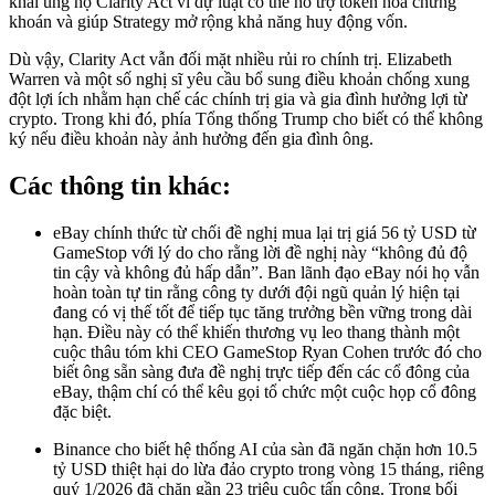
khai ủng hộ Clarity Act vì dự luật có thể hỗ trợ token hóa chứng
khoán và giúp Strategy mở rộng khả năng huy động vốn.
Dù vậy, Clarity Act vẫn đối mặt nhiều rủi ro chính trị. Elizabeth
Warren và một số nghị sĩ yêu cầu bổ sung điều khoản chống xung
đột lợi ích nhằm hạn chế các chính trị gia và gia đình hưởng lợi từ
crypto. Trong khi đó, phía Tổng thống Trump cho biết có thể không
ký nếu điều khoản này ảnh hưởng đến gia đình ông.
Các thông tin khác:
eBay chính thức từ chối đề nghị mua lại trị giá 56 tỷ USD từ
GameStop với lý do cho rằng lời đề nghị này “không đủ độ
tin cậy và không đủ hấp dẫn”. Ban lãnh đạo eBay nói họ vẫn
hoàn toàn tự tin rằng công ty dưới đội ngũ quản lý hiện tại
đang có vị thế tốt để tiếp tục tăng trưởng bền vững trong dài
hạn. Điều này có thể khiến thương vụ leo thang thành một
cuộc thâu tóm khi CEO GameStop Ryan Cohen trước đó cho
biết ông sẵn sàng đưa đề nghị trực tiếp đến các cổ đông của
eBay, thậm chí có thể kêu gọi tổ chức một cuộc họp cổ đông
đặc biệt.
Binance cho biết hệ thống AI của sàn đã ngăn chặn hơn 10.5
tỷ USD thiệt hại do lừa đảo crypto trong vòng 15 tháng, riêng
quý 1/2026 đã chặn gần 23 triệu cuộc tấn công. Trong bối