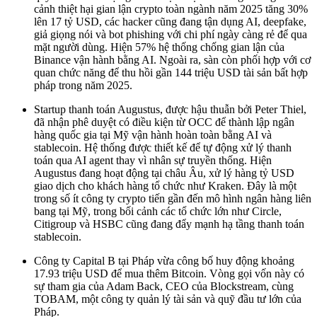
cảnh thiệt hại gian lận crypto toàn ngành năm 2025 tăng 30%
lên 17 tỷ USD, các hacker cũng đang tận dụng AI, deepfake,
giả giọng nói và bot phishing với chi phí ngày càng rẻ để qua
mặt người dùng. Hiện 57% hệ thống chống gian lận của
Binance vận hành bằng AI. Ngoài ra, sàn còn phối hợp với cơ
quan chức năng để thu hồi gần 144 triệu USD tài sản bất hợp
pháp trong năm 2025.
Startup thanh toán Augustus, được hậu thuẫn bởi Peter Thiel,
đã nhận phê duyệt có điều kiện từ OCC để thành lập ngân
hàng quốc gia tại Mỹ vận hành hoàn toàn bằng AI và
stablecoin. Hệ thống được thiết kế để tự động xử lý thanh
toán qua AI agent thay vì nhân sự truyền thống. Hiện
Augustus đang hoạt động tại châu Âu, xử lý hàng tỷ USD
giao dịch cho khách hàng tổ chức như Kraken. Đây là một
trong số ít công ty crypto tiến gần đến mô hình ngân hàng liên
bang tại Mỹ, trong bối cảnh các tổ chức lớn như Circle,
Citigroup và HSBC cũng đang đẩy mạnh hạ tầng thanh toán
stablecoin.
Công ty Capital B tại Pháp vừa công bố huy động khoảng
17.93 triệu USD để mua thêm Bitcoin. Vòng gọi vốn này có
sự tham gia của Adam Back, CEO của Blockstream, cùng
TOBAM, một công ty quản lý tài sản và quỹ đầu tư lớn của
Pháp.