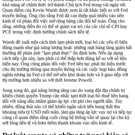
khả năng sẽ chính thức trở thành Chủ tịch Fed trong vài ngày tới.
Quan điểm của Kevin Warsh được xem là rất khác biệt so với Fed
truyền thống. Ông cho rằng Fed đã can thiệp quá nhiều vào nền
kinh tế và phản đối việc mở rộng bảng cân đối kế toán. Ông cho
rằng, những điều đo có thể sẽ giảm vai trò của các chỉ số CPI hay
PCE trong việc định hướng chính sách tiền tệ.
Warsh đề xuất một cách tính lạm phát mới, loại bỏ các yếu tố biến
động mạnh như giá năng lượng hoặc những mặt hàng tăng giảm bất
thường để phản ánh “lạm phát thực” ổn định hơn. Nếu áp dụng
cách tiếp cận này, lạm phát có thể thấp hơn đáng kể so với số liệu
hiện nay. Ông cũng phản đối việc Fed liên tục phát tín hiệu trước
cho thị trường thông qua truyền thông và các cuộc họp báo, đồng
nghĩa tương lai Fed có thể trở nên khó đoán hơn và ít giao tiếp với
thị trường hơn nhiều so với thời Jerome Powell.
Song song đó, giá năng lượng tăng cao do xung đột địa chính trị
khiến chính quyền Trump cân nhắc tạm thời loại bỏ thuế liên bang
đối với xăng dầu nhằm giảm áp lực chi phí cho người dân. Tuy
nhiên, động thái này có thể khiến ngân sách liên bang thất thu
khoảng nửa tỷ USD mỗi tuần, làm gia tăng áp lực vay nợ và tiếp tục
củng cố quan điểm rằng cuối cùng hệ thống vẫn sẽ quay lại chu kỳ
nới lỏng tiền tệ và bơm thêm thanh khoản vào nền kinh tế.