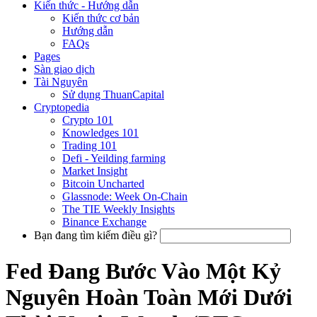
Kiến thức - Hướng dẫn
Kiến thức cơ bản
Hướng dẫn
FAQs
Pages
Sàn giao dịch
Tài Nguyên
Sử dụng ThuanCapital
Cryptopedia
Crypto 101
Knowledges 101
Trading 101
Defi - Yeilding farming
Market Insight
Bitcoin Uncharted
Glassnode: Week On-Chain
The TIE Weekly Insights
Binance Exchange
Bạn đang tìm kiếm điều gì?
Fed Đang Bước Vào Một Kỷ
Nguyên Hoàn Toàn Mới Dưới