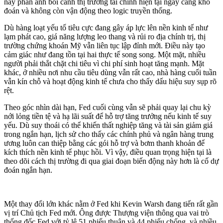
này phản ánh bối cảnh thị trường tài chính hiện tại ngày càng khó
đoán và không còn vận động theo logic truyền thống.
Dù hàng loạt yếu tố tiêu cực đang gây áp lực lên nền kinh tế như
lạm phát cao, giá năng lượng leo thang và rủi ro địa chính trị, thị
trường chứng khoán Mỹ vẫn liên tục lập đỉnh mới. Điều này tạo
cảm giác như đang tồn tại hai thực tế song song. Một mặt, nhiều
người phải thắt chặt chi tiêu vì chi phí sinh hoạt tăng mạnh. Mặt
khác, ở nhiều nơi nhu cầu tiêu dùng vẫn rất cao, nhà hàng cuối tuần
vẫn kín chỗ và hoạt động kinh tế chưa cho thấy dấu hiệu suy sụp rõ
rệt.
Theo góc nhìn dài hạn, Fed cuối cùng vẫn sẽ phải quay lại chu kỳ
nới lỏng tiền tệ và hạ lãi suất để hỗ trợ tăng trưởng nếu kinh tế suy
yếu. Dù suy thoái có thể khiến thất nghiệp tăng và tài sản giảm giá
trong ngắn hạn, lịch sử cho thấy các chính phủ và ngân hàng trung
ương luôn can thiệp bằng các gói hỗ trợ và bơm thanh khoản để
kích thích nền kinh tế phục hồi. Vì vậy, điều quan trọng hiện tại là
theo dõi cách thị trường đi qua giai đoạn biến động này hơn là cố dự
đoán ngắn hạn.
Một thay đổi lớn khác nằm ở Fed khi Kevin Warsh đang tiến rất gần
vị trí Chủ tịch Fed mới. Ông được Thượng viện thông qua vai trò
thống đốc Fed với tỷ lệ 51 phiếu thuận và 44 phiếu chống, và nhiều