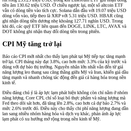
tiền âm 130.62 triệu USD. Ở chiều ngược lại, một số altcoin ETF
vẫn có dòng tiền vào tích cực. Solana dẫn đầu với 19.07 triệu USD
dòng vốn vào, tiếp theo là XRP với 5.31 triệu USD. HBAR cũng
ghi nhận dòng tiền dương nhẹ khoảng 127.71 nghìn USD. Trong
khi đó, các quỹ ETF liên quan đến DOGE, LINK, LTC, AVAX và
DOT không ghi nhận thay đổi dòng tiền trong phiên.
CPI Mỹ tăng trở lại
Báo cáo CPI mới nhất cho thấy lạm phát tại Mỹ tiếp tục tăng mạnh
trở lại. CPI tháng này đạt 3.8%, cao hơn mức 3.3% của kỳ trước và
đúng với dự báo thị trường. Nguyên nhân lớn nhất vẫn đến từ giá
năng lượng leo thang sau căng thẳng giữa Mỹ và Iran, khiến giá dầu
tăng mạnh và nhanh chóng tác động đến giá cả hàng hóa trong nền
kinh tế.
Điều đáng chú ý là áp lực lạm phát hiện không còn chỉ nằm ở nhóm
năng lượng. Core CPI, chỉ số loại bỏ thực phẩm và năng lượng mà
Fed theo dõi sát hơn, đã tăng lên 2.8%, cao hơn cả dự báo 2.7% và
mức 2.6% trước đó. Điều này cho thấy chi phí năng lượng đang dần
lan sang nhiều nhóm hàng hóa và dịch vụ khác, phản ánh áp lực
lạm phát có xu hướng mở rộng trong nền kinh tế Mỹ.