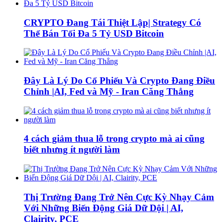
CRYPTO Đang Tái Thiệt Lập| Strategy Có
Thể Bán Tối Đa 5 Tỷ USD Bitcoin
Đây Là Lý Do Cổ Phiếu Và Crypto Đang Điều
Chỉnh |AI, Fed và Mỹ - Iran Căng Thẳng
4 cách giảm thua lỗ trong crypto mà ai cũng
biết nhưng ít người làm
Thị Trường Đang Trở Nên Cực Kỳ Nhạy Cảm
Với Những Biến Động Giá Dữ Dội | AI,
Clairity, PCE