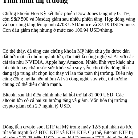
Tình hình thị trường
Chứng khoán Hoa Kỳ kết thúc phiên Dow Jones tăng nhẹ 0.11%,
còn S&P 500 và Nasdaq giảm sau nhiều phiên tăng. Hợp đồng vàng
và bạc cũng tăng lên quanh 4703 USD/ounce và 87.19 USD/ounce.
Còn dầu giảm nhẹ nhưng ở mức cao 100.94 USD/thùng.
Có thể thấy, đà tăng của chứng khoán Mỹ hiện chủ yếu được dẫn
dắt bởi một số nhóm ngành lớn, đặc biệt là công nghệ và AI với các
cái tên như NVIDIA, Apple hay Amazon. Nhiều lĩnh vực khác như
tài chính hay chăm sóc sức khỏe vẫn suy yếu, cho thấy dòng tiền
đang tập trung rất chọn lọc thay vì lan tỏa toàn thị trường. Điều này
cũng đồng nghĩa nếu nhóm AI và công nghệ suy yếu, thị trường
chung có thể điều chỉnh mạnh.
Bitcoin sau khi điều chỉnh nhẹ lại hồi trở lại 81,000 USD. Các
altcoin lớn có cả hai xu hướng tăng và giảm. Vốn hóa thị trường
crypto giảm còn 2.7 nghìn tỷ USD.
Dòng tiền crypto spot ETF tại Mỹ trong ngày 12/5 ghi nhận áp lực
rút vốn mạnh ở cả BTC ETF và ETH ETF. Cụ thể, Bitcoin ETF bị
rút ròng 233.25 triệu USD, trong khi Ethereum ETF ghi nhận dòng