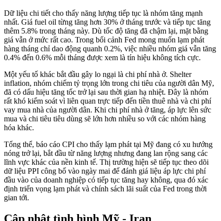
Dữ liệu chi tiết cho thấy năng lượng tiếp tục là nhóm tăng mạnh
nhất. Giá fuel oil từng tăng hơn 30% ở tháng trước và tiếp tục tăng
thêm 5.8% trong tháng này. Dù tốc độ tăng đã chậm lại, mặt bằng
giá vẫn ở mức rất cao. Trong bối cảnh Fed mong muốn lạm phát
hàng tháng chỉ dao động quanh 0.2%, việc nhiều nhóm giá vẫn tăng
0.4% đến 0.6% mỗi tháng được xem là tín hiệu không tích cực.
Một yếu tố khác bắt đầu gây lo ngại là chi phí nhà ở. Shelter
inflation, nhóm chiếm tỷ trọng lớn trong chi tiêu của người dân Mỹ,
đã có dấu hiệu tăng tốc trở lại sau thời gian hạ nhiệt. Đây là nhóm
rất khó kiểm soát vì liên quan trực tiếp đến tiền thuê nhà và chi phí
vay mua nhà của người dân. Khi chi phí nhà ở tăng, áp lực lên sức
mua và chi tiêu tiêu dùng sẽ lớn hơn nhiều so với các nhóm hàng
hóa khác.
Tổng thể, báo cáo CPI cho thấy lạm phát tại Mỹ đang có xu hướng
nóng trở lại, bắt đầu từ năng lượng nhưng đang lan rộng sang các
lĩnh vực khác của nền kinh tế. Thị trường hiện sẽ tiếp tục theo dõi
dữ liệu PPI công bố vào ngày mai để đánh giá liệu áp lực chi phí
đầu vào của doanh nghiệp có tiếp tục tăng hay không, qua đó xác
định triển vọng lạm phát và chính sách lãi suất của Fed trong thời
gian tới.
Cập nhật tình hình Mỹ - Iran