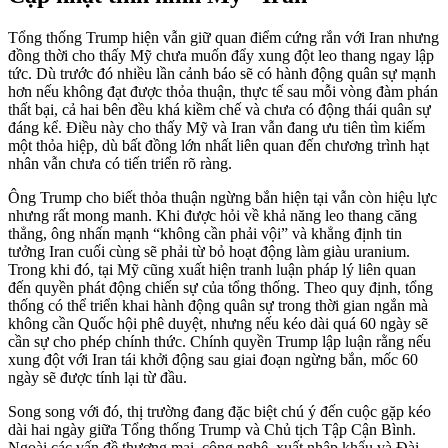
Tổng thống Trump hiện vẫn giữ quan điểm cứng rắn với Iran nhưng
đồng thời cho thấy Mỹ chưa muốn đẩy xung đột leo thang ngay lập
tức. Dù trước đó nhiều lần cảnh báo sẽ có hành động quân sự mạnh
hơn nếu không đạt được thỏa thuận, thực tế sau mỗi vòng đàm phán
thất bại, cả hai bên đều khá kiềm chế và chưa có động thái quân sự
đáng kể. Điều này cho thấy Mỹ và Iran vẫn đang ưu tiên tìm kiếm
một thỏa hiệp, dù bất đồng lớn nhất liên quan đến chương trình hạt
nhân vẫn chưa có tiến triển rõ ràng.
Ông Trump cho biết thỏa thuận ngừng bắn hiện tại vẫn còn hiệu lực
nhưng rất mong manh. Khi được hỏi về khả năng leo thang căng
thẳng, ông nhấn mạnh “không cần phải vội” và khẳng định tin
tưởng Iran cuối cùng sẽ phải từ bỏ hoạt động làm giàu uranium.
Trong khi đó, tại Mỹ cũng xuất hiện tranh luận pháp lý liên quan
đến quyền phát động chiến sự của tổng thống. Theo quy định, tổng
thống có thể triển khai hành động quân sự trong thời gian ngắn mà
không cần Quốc hội phê duyệt, nhưng nếu kéo dài quá 60 ngày sẽ
cần sự cho phép chính thức. Chính quyền Trump lập luận rằng nếu
xung đột với Iran tái khởi động sau giai đoạn ngừng bắn, mốc 60
ngày sẽ được tính lại từ đầu.
Song song với đó, thị trường đang đặc biệt chú ý đến cuộc gặp kéo
dài hai ngày giữa Tổng thống Trump và Chủ tịch Tập Cận Bình.
Ngoài các vấn đề thương mại, công nghệ, xuất nhập khẩu và Đài