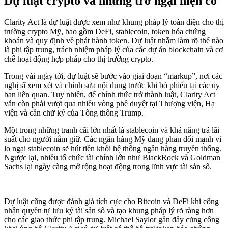
Dự luật crypto và những trở ngại hiện có
Clarity Act là dự luật được xem như khung pháp lý toàn diện cho thị
trường crypto Mỹ, bao gồm DeFi, stablecoin, token hóa chứng
khoán và quy định về phát hành token. Dự luật nhằm làm rõ thế nào
là phi tập trung, trách nhiệm pháp lý của các dự án blockchain và cơ
chế hoạt động hợp pháp cho thị trường crypto.
Trong vài ngày tới, dự luật sẽ bước vào giai đoạn “markup”, nơi các
nghị sĩ xem xét và chỉnh sửa nội dung trước khi bỏ phiếu tại các ủy
ban liên quan. Tuy nhiên, để chính thức trở thành luật, Clarity Act
vẫn còn phải vượt qua nhiều vòng phê duyệt tại Thượng viện, Hạ
viện và cần chữ ký của Tổng thống Trump.
Một trong những tranh cãi lớn nhất là stablecoin và khả năng trả lãi
suất cho người nắm giữ. Các ngân hàng Mỹ đang phản đối mạnh vì
lo ngại stablecoin sẽ hút tiền khỏi hệ thống ngân hàng truyền thống.
Ngược lại, nhiều tổ chức tài chính lớn như BlackRock và Goldman
Sachs lại ngày càng mở rộng hoạt động trong lĩnh vực tài sản số.
Dự luật cũng được đánh giá tích cực cho Bitcoin và DeFi khi công
nhận quyền tự lưu ký tài sản số và tạo khung pháp lý rõ ràng hơn
cho các giao thức phi tập trung. Michael Saylor gần đây cũng công