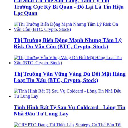
Lãi Suất Có Thể Sắp Tăng, Tâm Lý Thị
Trường Cực Kỳ Bi Quan - Đó Lại Là Tín Hiệu
Lạc Quan
Thị Trường Biến Động Mạnh Nhưng Tâm Lý
Risk On Vẫn Còn (BTC, Crypto, Stock)
Thị Trường Vẫn Vững Vàng Dù Đối Mặt Hàng
Loạt Tin Xấu (BTC, Crypto, Stock)
Tình Hình Rất Tệ Sau Vụ Coldcard - Lòng Tin
Nhà Đầu Tư Lung Lay