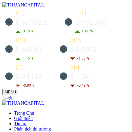
BTC
ETH
$ 65,182.2
$ 1,923.83
0.15 %
0.06 %
BNB
ADA
$ 609.87
$ 0.1972
1.15 %
-1.53 %
DOT
XRP
$ 0.8108
$ 1.04
-0.93 %
-0.49 %
MENU
Login
Trang Chủ
Giới thiệu
Tin tức
Phân tích thị trường