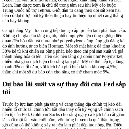
Loan, Iran được xem là chủ đề trọng tâm sau khi Mỹ cáo buộc
Trung Quốc hỗ trợ Tehran. Giới đầu tư đang theo dõi sát xem hai
bên có đạt được bất kỳ thỏa thuận hay tín hiệu hạ nhiệt căng thẳng
nào hay không.
Căng thẳng Mỹ - Iran cũng tiếp tục tạo áp lực lên lạm phát toàn cầu.
Không chỉ giá dầu tăng mạnh, nhiều nguyên liệu công nghiệp liên
quan đến hóa dầu và nhựa như polyethylene cũng tăng giá đáng kể
do ảnh hưởng từ eo biển Hormuz. Một số mặt hàng đã tăng khoảng
38% kể từ khi chiến sự bùng phát, kéo theo chi phí sản xuất và giá
thành hàng hóa đi lên. Trên các nền tảng dự đoán như Polymarket,
nhiều nhà giao dịch hiện cho rằng lạm phát Mỹ có thể tiếp tục tăng
mạnh đến cuối năm, với kịch bản phổ biến là lên khoảng 4,5%,
thậm chí một số dự báo còn cho rằng có thể chạm mốc 5%.
Dự báo lãi suất và sự thay đổi của Fed sắp
tới
Trước áp lực lạm phát gia tăng và căng thẳng địa chính trị kéo dài,
nhiều tổ chức tài chính lớn bắt đầu thay đổi kỳ vọng về chính sách
tiền tệ của Fed. Goldman Sachs cho rằng ngay cả kịch bản cắt giảm
lãi suất một lần vào cuối năm, vốn từng bị xem là quá thận trọng,
giờ cũng có thể không xảy ra nếu lạm phát tiếp tục nóng lên. Điều