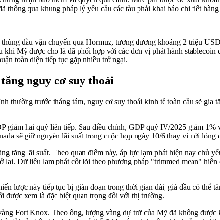
g đã thông qua khung pháp lý yêu cầu các tàu phải khai báo chi tiết hàn
ỗi thùng dầu vận chuyển qua Hormuz, tương đương khoảng 2 triệu USD đ
sau khi Mỹ được cho là đã phối hợp với các đơn vị phát hành stablecoin 
uận toàn diện tiếp tục gặp nhiều trở ngại.
tăng nguy cơ suy thoái
 thường trước tháng tám, nguy cơ suy thoái kinh tế toàn cầu sẽ gia tă
GDP giảm hai quý liên tiếp. Sau điều chỉnh, GDP quý IV/2025 giảm 1%
ada sẽ giữ nguyên lãi suất trong cuộc họp ngày 10/6 thay vì nới lỏng ch
àng tăng lãi suất. Theo quan điểm này, áp lực lạm phát hiện nay chủ 
trở lại. Dữ liệu lạm phát cốt lõi theo phương pháp "trimmed mean" hiện
ến lược này tiếp tục bị gián đoạn trong thời gian dài, giá dầu có thể 
ới được xem là đặc biệt quan trọng đối với thị trường.
vàng Fort Knox. Theo ông, lượng vàng dự trữ của Mỹ đã không được ki