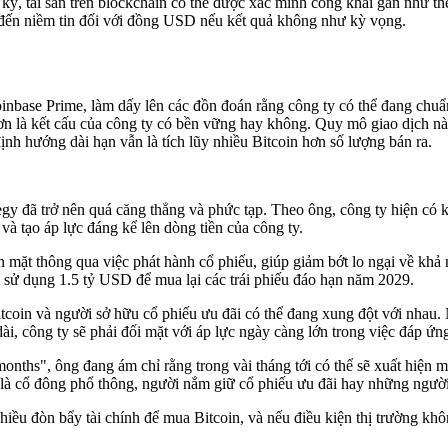
 kỳ, tài sản trên blockchain có thể được xác minh công khai gần như th
 đến niềm tin đối với đồng USD nếu kết quả không như kỳ vọng.
base Prime, làm dấy lên các đồn đoán rằng công ty có thể đang chuẩn b
 là kết cấu của công ty có bền vững hay không. Quy mô giao dịch này
h hướng dài hạn vẫn là tích lũy nhiều Bitcoin hơn số lượng bán ra.
egy đã trở nên quá căng thẳng và phức tạp. Theo ông, công ty hiện có
à tạo áp lực đáng kể lên dòng tiền của công ty.
mặt thông qua việc phát hành cổ phiếu, giúp giảm bớt lo ngại về khả 
lại sử dụng 1.5 tỷ USD để mua lại các trái phiếu đáo hạn năm 2029.
in và người sở hữu cổ phiếu ưu đãi có thể đang xung đột với nhau. Nế
ài, công ty sẽ phải đối mặt với áp lực ngày càng lớn trong việc đáp ứng
nths", ông đang ám chỉ rằng trong vài tháng tới có thể sẽ xuất hiện 
ù là cổ đông phổ thông, người nắm giữ cổ phiếu ưu đãi hay những người
u đòn bẩy tài chính để mua Bitcoin, và nếu điều kiện thị trường không 