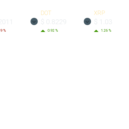
DOT
XRP
.2011
$ 0.8229
$ 1.03
29 %
0.92 %
1.26 %