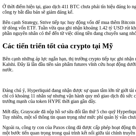
Ở thời điểm hiện tại, giao dịch 411 BTC chưa phải tín hiệu đáng lo n
công ty bắt đầu bán sẽ giảm đáng kể.
Bên cạnh Strategy, Strive tiếp tục huy động vốn để mua thêm Bitcoi
từ dòng vốn ETF. Tuần vừa qua ghi nhận khoảng 1.42 tỷ USD rút khỏ
phần nguyên nhân có thể đến từ việc dòng tiền đang chuyển sang nhóm
Các tiến triển tốt của crypto tại Mỹ
Bên cạnh những áp lực ngắn hạn, thị trường crypto tiếp tục ghi nhậ
Kalshi. Đây là lần đầu tiên sản phẩm futures vĩnh cửu hoạt động dưới
nước.
Đáng chú ý, Hyperliquid đang nhận được sự quan tâm lớn từ giới tà
chỉ có khoảng 11 nhân sự nhưng vận hành quy mô giao dịch đủ sức cạ
trưởng mạnh của token HYPE thời gian gần đây.
Mới đây, Grayscale đã nộp hồ sơ sửa đổi lần thứ 5 cho quỹ Hyperli
Tuy nhiên, một số thông tin quan trọng như mức phí quản lý vẫn chưa
Ngoài ra, công ty con của Paxos cũng đã được cấp phép hoạt động th
một bước tiến quan trọng trong quá trình kết nối giữa tài chính truyền 