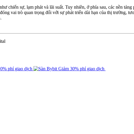
như chiến sự, lạm phát và lãi suất. Tuy nhiên, ở phía sau, các nền tản
đóng vai trò quan trọng đối với sự phát triển dài hạn của thị trường, 
.
tal
0% phí giao dịch
Giảm 30% phí giao dịch