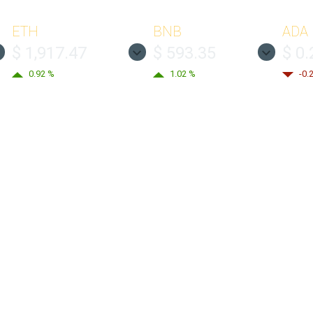
ETH
BNB
ADA
$ 1,917.47
$ 593.35
$ 0
0.92 %
1.02 %
-0.