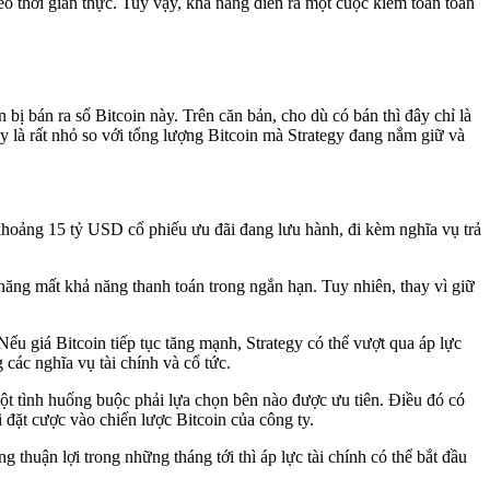
eo thời gian thực. Tuy vậy, khả năng diễn ra một cuộc kiểm toán toàn
ị bán ra số Bitcoin này. Trên căn bản, cho dù có bán thì đây chỉ là
 là rất nhỏ so với tổng lượng Bitcoin mà Strategy đang nắm giữ và
 khoảng 15 tỷ USD cổ phiếu ưu đãi đang lưu hành, đi kèm nghĩa vụ trả
năng mất khả năng thanh toán trong ngắn hạn. Tuy nhiên, thay vì giữ
u giá Bitcoin tiếp tục tăng mạnh, Strategy có thể vượt qua áp lực
 các nghĩa vụ tài chính và cổ tức.
một tình huống buộc phải lựa chọn bên nào được ưu tiên. Điều đó có
 đặt cược vào chiến lược Bitcoin của công ty.
thuận lợi trong những tháng tới thì áp lực tài chính có thể bắt đầu