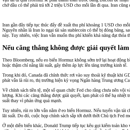
chở dầu có thể phải trả tới 2 triệu USD cho mỗi lần đi qua. Iran cũn
Iran gần đây tiếp tục thúc đẩy đề xuất thu phí khoảng 1 USD cho m
Nguyên nhân là Iran lo ngại tài sản stablecoin có thể bị đóng băng, 
này. Tuy nhiên, việc Iran vẫn muốn thu phí khiến khả năng đạt thỏa th
Nếu căng thẳng không được giải quyết làm 
Theo Bloomberg, nếu eo biển Hormuz không sớm trở lại hoạt động bình
hoặc thậm chí nâng lãi suất, gây thêm áp lực lên tăng trưởng kinh tế.
Trong khi đó, Canada đã chính thức rơi vào suy thoái kỹ thuật khi 
phát vẫn là rủi ro, thị trường hiện kỳ vọng Ngân hàng Trung ương Can
Về chính sách tiền tệ, một số quan chức Fed cho rằng chưa nên vội v
lượng. Khi các căng thẳng được giải quyết, lạm phát có thể hạ nhiệt 
suất thay vì phản ứng quá mạnh.
Tuy nhiên, rủi ro lớn vẫn nằm ở eo biển Hormuz. Nếu tuyến vận tải chi
lãi suất. Do đó, cuộc họp chính sách sắp tới dưới thời Chủ tịch Fed m
Ở một diễn biến khác, Donald Trump tiếp tục kêu gọi kiểm toán kho 