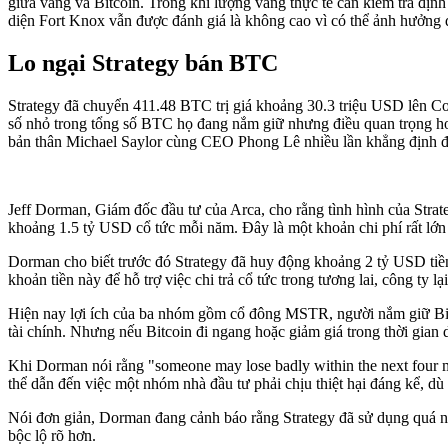
giữa vàng và Bitcoin. Trong khi lượng vàng thực tế cần kiểm tra định
diện Fort Knox vẫn được đánh giá là không cao vì có thể ảnh hưởng
Lo ngại Strategy bán BTC
Strategy đã chuyển 411.48 BTC trị giá khoảng 30.3 triệu USD lên Coin
số nhỏ trong tổng số BTC họ đang nắm giữ nhưng điều quan trọng hơn
bản thân Michael Saylor cùng CEO Phong Lê nhiều lần khẳng định địn
Jeff Dorman, Giám đốc đầu tư của Arca, cho rằng tình hình của Strat
khoảng 1.5 tỷ USD cổ tức mỗi năm. Đây là một khoản chi phí rất lớn v
Dorman cho biết trước đó Strategy đã huy động khoảng 2 tỷ USD tiền 
khoản tiền này để hỗ trợ việc chi trả cổ tức trong tương lai, công ty 
Hiện nay lợi ích của ba nhóm gồm cổ đông MSTR, người nắm giữ Bitco
tài chính. Nhưng nếu Bitcoin đi ngang hoặc giảm giá trong thời gian d
Khi Dorman nói rằng "someone may lose badly within the next four mo
thể dẫn đến việc một nhóm nhà đầu tư phải chịu thiệt hại đáng kể, d
Nói đơn giản, Dorman đang cảnh báo rằng Strategy đã sử dụng quá nhiề
bộc lộ rõ hơn.