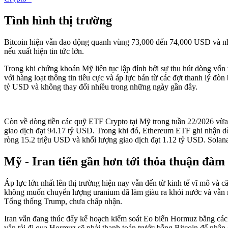
Tình hình thị trường
Bitcoin hiện vẫn dao động quanh vùng 73,000 đến 74,000 USD và nhìn
nếu xuất hiện tin tức lớn.
Trong khi chứng khoán Mỹ liên tục lập đỉnh bởi sự thu hút dòng vốn v
với hàng loạt thông tin tiêu cực và áp lực bán từ các đợt thanh lý đ
tỷ USD và không thay đổi nhiều trong những ngày gần đây.
Còn về dòng tiền các quỹ ETF Crypto tại Mỹ trong tuần 22/2026 vừa 
giao dịch đạt 94.17 tỷ USD. Trong khi đó, Ethereum ETF ghi nhận dò
ròng 15.2 triệu USD và khối lượng giao dịch đạt 1.12 tỷ USD. Solan
Mỹ - Iran tiến gần hơn tới thỏa thuận đàm
Áp lực lớn nhất lên thị trường hiện nay vẫn đến từ kinh tế vĩ mô và că
không muốn chuyển lượng uranium đã làm giàu ra khỏi nước và vẫn mu
Tổng thống Trump, chưa chấp nhận.
Iran vẫn đang thúc đẩy kế hoạch kiểm soát Eo biển Hormuz bằng cách
vận tải đi qua Hormuz sẽ phải thanh toán trước bằng Bitcoin để nh