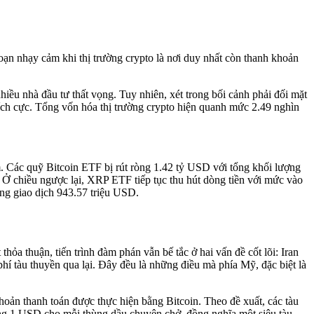
ạn nhạy cảm khi thị trường crypto là nơi duy nhất còn thanh khoản
iều nhà đầu tư thất vọng. Tuy nhiên, xét trong bối cảnh phải đối mặt
 tích cực. Tổng vốn hóa thị trường crypto hiện quanh mức 2.49 nghìn
m. Các quỹ Bitcoin ETF bị rút ròng 1.42 tỷ USD với tổng khối lượng
 Ở chiều ngược lại, XRP ETF tiếp tục thu hút dòng tiền với mức vào
ng giao dịch 943.57 triệu USD.
thỏa thuận, tiến trình đàm phán vẫn bế tắc ở hai vấn đề cốt lõi: Iran
 tàu thuyền qua lại. Đây đều là những điều mà phía Mỹ, đặc biệt là
oản thanh toán được thực hiện bằng Bitcoin. Theo đề xuất, các tàu
ng 1 USD cho mỗi thùng dầu chuyên chở, đồng nghĩa một siêu tàu