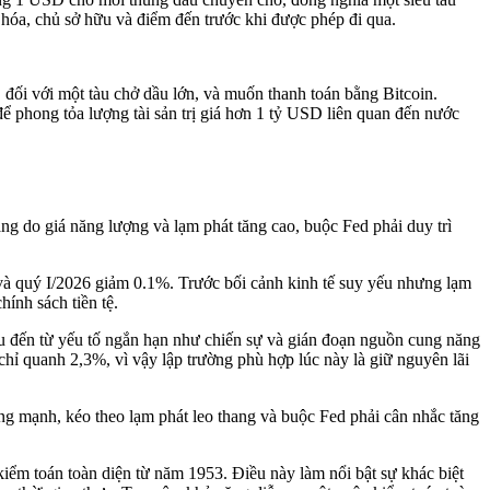
g hóa, chủ sở hữu và điểm đến trước khi được phép đi qua.
ối với một tàu chở dầu lớn, và muốn thanh toán bằng Bitcoin.
để phong tỏa lượng tài sản trị giá hơn 1 tỷ USD liên quan đến nước
ng do giá năng lượng và lạm phát tăng cao, buộc Fed phải duy trì
 và quý I/2026 giảm 0.1%. Trước bối cảnh kinh tế suy yếu nhưng lạm
ính sách tiền tệ.
yếu đến từ yếu tố ngắn hạn như chiến sự và gián đoạn nguồn cung năng
 chỉ quanh 2,3%, vì vậy lập trường phù hợp lúc này là giữ nguyên lãi
tăng mạnh, kéo theo lạm phát leo thang và buộc Fed phải cân nhắc tăng
ểm toán toàn diện từ năm 1953. Điều này làm nổi bật sự khác biệt