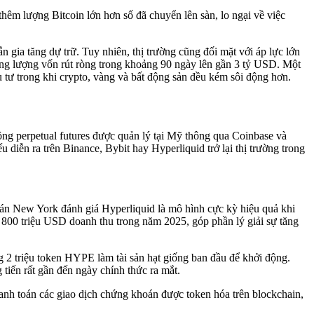
thêm lượng Bitcoin lớn hơn số đã chuyển lên sàn, lo ngại về việc
gia tăng dự trữ. Tuy nhiên, thị trường cũng đối mặt với áp lực lớn
ổng lượng vốn rút ròng trong khoảng 90 ngày lên gần 3 tỷ USD. Một
 tư trong khi crypto, vàng và bất động sản đều kém sôi động hơn.
ồng perpetual futures được quản lý tại Mỹ thông qua Coinbase và
diễn ra trên Binance, Bybit hay Hyperliquid trở lại thị trường trong
oán New York đánh giá Hyperliquid là mô hình cực kỳ hiệu quả khi
 800 triệu USD doanh thu trong năm 2025, góp phần lý giải sự tăng
 2 triệu token HYPE làm tài sản hạt giống ban đầu để khởi động.
tiến rất gần đến ngày chính thức ra mắt.
anh toán các giao dịch chứng khoán được token hóa trên blockchain,