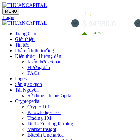
MENU
BTC
Login
$ 64,980.6
1.08 %
Trang Chủ
Giới thiệu
Tin tức
Phân tích thị trường
Kiến thức - Hướng dẫn
Kiến thức cơ bản
Hướng dẫn
FAQs
Pages
Sàn giao dịch
Tài Nguyên
Sử dụng ThuanCapital
Cryptopedia
Crypto 101
Knowledges 101
Trading 101
Defi - Yeilding farming
Market Insight
Bitcoin Uncharted