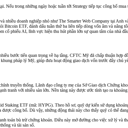
gại. Nếu trong những ngày hoặc tuần tới Strategy tiếp tục công bố mua 
n và nhiều doanh nghiệp nhỏ như The Smarter Web Company tại Anh vẫn 
i Bitcoin ETF, đánh dấu tuần thứ ba liên tiếp dòng vốn âm và nâng t
 cổ phiếu AI, lĩnh vực hiện thu hút phần lớn sự quan tâm của nhà đầu
n nhiều bước tiến quan trọng về hạ tầng. CFTC Mỹ đã chấp thuận hợp đ
 khung pháp lý Mỹ, giúp đưa hoạt động giao dịch vốn trước đây chủ yếu 
i chính truyền thống. Lãnh đạo công ty mẹ của Sở Giao dịch Chứng kh
nh tranh với nhiều sàn lớn. Nền tảng này được ước tính tạo ra khoảng
quid Staking ETF (mã: HYPG). Theo hồ sơ, quỹ dự kiến sử dụng khoảng
 được công bố. Dù vậy, những động thái này cho thấy quỹ có thể đang 
anh toán bù trừ chứng khoán. Điều này mở đường cho việc xử lý và th
thống và tài sản số.