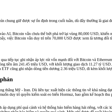
 chung giữ được sự ổn định trong cuối tuần, dù đây thường là giai đo
ào AI, Bitcoin vẫn chưa thể bứt phá trở lại vùng 80,000 USD, khiến nh
òn bẩy, việc Bitcoin vẫn duy trì trên 70,000 USD được xem là tương đối
qua tiếp tục ghi nhận áp lực rút vốn mạnh đối với Bitcoin và Ethereu
ng tiền âm 241.45 triệu USD, với khối lượng giao dịch 11.27 tỷ USD.
a ETF cũng ghi nhận dòng tiền dương 2.36 triệu USD, đi kèm khối lượ
 phán
ng thẳng Mỹ - Iran. Dù liên tục xuất hiện các thông tin về khả năng đạt 
ốn duy trì quyền kiểm soát eo biển Hormuz, bao gồm kế hoạch thu phí
 áp dụng phí quá cảnh và hệ thống bảo hiểm hàng hải riêng, với các kh
ận chứng nhận bảo hiểm và quyền quá cảnh. Mức phí được đề xuất khoả