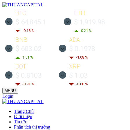
BTC
ETH
$ 64,845.1
$ 1,919.98
-0.18 %
0.21 %
BNB
ADA
$ 603.02
$ 0.1978
1.51 %
-1.08 %
DOT
XRP
$ 0.8103
$ 1.03
-0.91 %
-0.08 %
MENU
Login
Trang Chủ
Giới thiệu
Tin tức
Phân tích thị trường