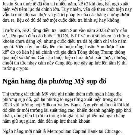
Justin Sun thực tế đã tồn tại nhiều năm, kể từ khi ông bất ngờ xuất
hiện với tiềm lực tài chính lớn. Tuy nhiên, vấn đề then chốt hiện nay
vẫn là mức độ xác thực và giá trị pháp lý của các bằng chứng được
đưa ra, liệu có đủ để mở một cuộc điều tra hình sự hay không.
Trước đó, SEC từng điều tra Justin Sun vào năm 2023 ở mức dân
sự, liên quan đến cáo buộc TRON, BTT và một số token là chứng
khoán chưa đăng ký, nhưng cuộc điều tra đã bị đình chỉ vào năm
ngoái. Việc này làm dấy lên cáo buộc rằng Justin Sun được “bảo
kê” do có liên hệ tài chính với gia đình Tổng thống Trump thông
qua một số dự án. Các cáo buộc hiện chưa được xác thực, nhưng
chuỗi tin tức nhạy cảm này đang tiếp tục gây áp lực lên tâm lý thị
trường crypto.
Ngân hàng địa phương Mỹ sụp đổ
Thị trường tài chính Mỹ vừa ghi nhận thêm một ngân hàng địa
phương sụp đổ, gợi lại những lo ngại từng xuất hiện trong năm
2023 với trường hợp Silicon Valley Bank. Nguyên nhân cốt lõi khi
đó đến từ môi trường lãi suất tăng cao, khiến doanh nghiệp gặp khó
khăn, dòng tiền bị rút ra trong khi giá trị trái phiếu mà ngân hàng
nắm giữ sụt giảm, dẫn đến áp lực thanh khoản.
Ngân hàng mới nhất là Metropolitan Capital Bank tại Chicago.