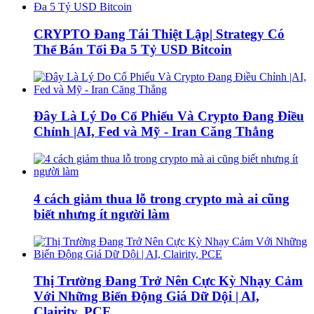
CRYPTO Đang Tái Thiệt Lập| Strategy Có
Thể Bán Tối Đa 5 Tỷ USD Bitcoin
Đây Là Lý Do Cổ Phiếu Và Crypto Đang Điều
Chỉnh |AI, Fed và Mỹ - Iran Căng Thẳng
4 cách giảm thua lỗ trong crypto mà ai cũng
biết nhưng ít người làm
Thị Trường Đang Trở Nên Cực Kỳ Nhạy Cảm
Với Những Biến Động Giá Dữ Dội | AI,
Clairity, PCE