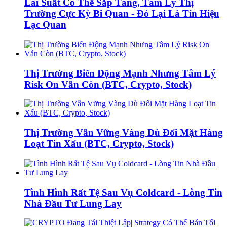
Lãi Suất Có Thể Sắp Tăng, Tâm Lý Thị
Trường Cực Kỳ Bi Quan - Đó Lại Là Tín Hiệu
Lạc Quan
Thị Trường Biến Động Mạnh Nhưng Tâm Lý
Risk On Vẫn Còn (BTC, Crypto, Stock)
Thị Trường Vẫn Vững Vàng Dù Đối Mặt Hàng
Loạt Tin Xấu (BTC, Crypto, Stock)
Tình Hình Rất Tệ Sau Vụ Coldcard - Lòng Tin
Nhà Đầu Tư Lung Lay