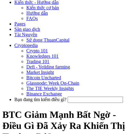
Kiến thức - Hướng dẫn
Kiến thức cơ bản
Hướng dẫn
FAQs
Pages
Sàn giao dịch
Tài Nguyên
Sử dụng ThuanCapital
Cryptopedia
Crypto 101
Knowledges 101
Trading 101
Defi - Yeilding farming
Market Insight
Bitcoin Uncharted
Glassnode: Week On-Chain
The TIE Weekly Insights
Binance Exchange
Bạn đang tìm kiếm điều gì?
BTC Giảm Mạnh Bất Ngờ -
Điều Gì Đã Xảy Ra Khiến Thị