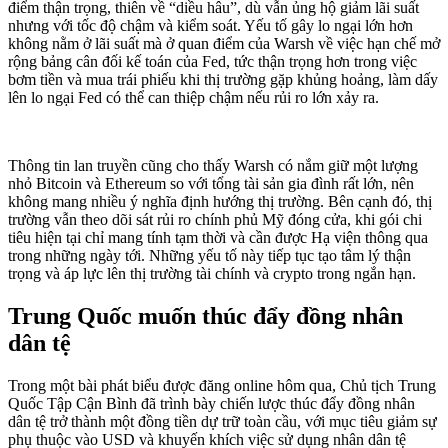
điểm thận trọng, thiên về “diều hâu”, dù vẫn ủng hộ giảm lãi suất
nhưng với tốc độ chậm và kiểm soát. Yếu tố gây lo ngại lớn hơn
không nằm ở lãi suất mà ở quan điểm của Warsh về việc hạn chế mở
rộng bảng cân đối kế toán của Fed, tức thận trọng hơn trong việc
bơm tiền và mua trái phiếu khi thị trường gặp khủng hoảng, làm dấy
lên lo ngại Fed có thể can thiệp chậm nếu rủi ro lớn xảy ra.
Thông tin lan truyền cũng cho thấy Warsh có nắm giữ một lượng
nhỏ Bitcoin và Ethereum so với tổng tài sản gia đình rất lớn, nên
không mang nhiều ý nghĩa định hướng thị trường. Bên cạnh đó, thị
trường vẫn theo dõi sát rủi ro chính phủ Mỹ đóng cửa, khi gói chi
tiêu hiện tại chỉ mang tính tạm thời và cần được Hạ viện thông qua
trong những ngày tới. Những yếu tố này tiếp tục tạo tâm lý thận
trọng và áp lực lên thị trường tài chính và crypto trong ngắn hạn.
Trung Quốc muốn thúc đẩy đồng nhân
dân tệ
Trong một bài phát biểu được đăng online hôm qua, Chủ tịch Trung
Quốc Tập Cận Bình đã trình bày chiến lược thúc đẩy đồng nhân
dân tệ trở thành một đồng tiền dự trữ toàn cầu, với mục tiêu giảm sự
phụ thuộc vào USD và khuyến khích việc sử dụng nhân dân tệ