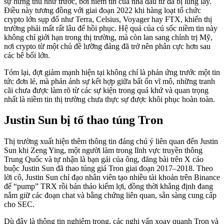
sự hứng thú như trước, bởi niềm tin của nhà đầu tư đã bị lung lay.
Điều này tương đồng với giai đoạn 2022 khi hàng loạt tổ chức
crypto lớn sụp đổ như Terra, Celsius, Voyager hay FTX, khiến thị
trường phải mất rất lâu để hồi phục. Hệ quả của cú sốc niềm tin này
không chỉ giới hạn trong thị trường, mà còn lan sang chính trị Mỹ,
nơi crypto từ một chủ đề lưỡng đảng đã trở nên phân cực hơn sau
các bê bối lớn.
Tóm lại, đợt giảm mạnh hiện tại không chỉ là phản ứng trước một tin
tức đơn lẻ, mà phản ánh sự kết hợp giữa bất ổn vĩ mô, những tranh
cãi chưa được làm rõ từ các sự kiện trong quá khứ và quan trọng
nhất là niềm tin thị trường chưa thực sự được khôi phục hoàn toàn.
Justin Sun bị tố thao túng Tron
Thị trường xuất hiện thêm thông tin đáng chú ý liên quan đến Justin
Sun khi Zeng Ying, một người làm trong lĩnh vực truyền thông
Trung Quốc và tự nhận là bạn gái của ông, đăng bài trên X cáo
buộc Justin Sun đã thao túng giá Tron giai đoạn 2017–2018. Theo
lời cô, Justin Sun chỉ đạo nhân viên tạo nhiều tài khoản trên Binance
để “pump” TRX rồi bán tháo kiếm lợi, đồng thời khẳng định đang
nắm giữ các đoạn chat và bằng chứng liên quan, sẵn sàng cung cấp
cho SEC.
Dù đây là thông tin nghiêm trọng, các nghi vấn xoay quanh Tron và