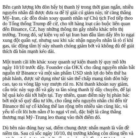
Bên cạnh lượng lớn đòn bẩy bị thanh lý trong thời gian ngắn, nhiều
nguyên nhân đã được đưa ra để lý giải cú giảm này, từ căng thẳng
Mỹ–Iran, các đồn đoán xoay quanh nhân sự Chủ tịch Fed tiếp theo
do Tổng thống Trump đề cử, cho tới hàng loạt cáo buộc liên quan
đến Binance, CZ, hay những thông tin gây nhiễu khác trên thị
trường. Trong đó, sự kiện vụ nổ tại Iran ban đầu làm dấy lên lo ngại
xung đột quân sự, nhưng sau khi xác nhận nguyên nhân là rò rỉ khí
gas, tác động tâm lý này nhanh chóng giảm bớt và không đủ để giải
thích đà bán mạnh kéo dài.
Một tranh cãi lớn khác xoay quanh sự kiện thanh lý quy mô lớn
ngày 10/10 trước đây. Founder của OKX cho rằng nguyên nhân bắt
nguồn từ Binance và một sản phẩm USD sinh lợi do bên thứ ba
phát hành, được sử dụng như tài sản thế chấp mang tính đòn bẩy
cao, tạo ra vòng lặp vay mượn rủi ro. Khi thanh khoản suy giảm,
cấu trúc này sụp đổ và gây ra làn sóng thanh lý dây chuyền, để lại
hệ quả kéo dài tới hiện tại. Tuy nhiên, quan điểm này bị phản bác
bởi một số quỹ đầu tư lớn, cho rằng nếu nguyên nhân chỉ đến từ
Binance thì sự cố không thể lan rộng trên nhiều sàn cùng lúc, và
yếu tố cốt lõi hơn nằm ở lo ngại vĩ mô, đặc biệt là căng thẳng
thương mại Mỹ–Trung leo thang vào thời điểm đó.
Dù bên nào đúng hay sai, điểm chung được nhấn mạnh là vấn đề
niềm tin. Sau cú sốc ngày 10/10, thị trường không còn dòng tiền và