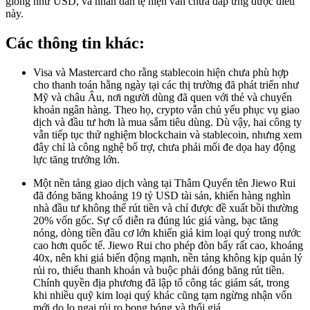
giống như USD, và nhân dân tệ hiện vẫn chưa đáp ứng được điều
này.
Các thông tin khác:
Visa và Mastercard cho rằng stablecoin hiện chưa phù hợp
cho thanh toán hằng ngày tại các thị trường đã phát triển như
Mỹ và châu Âu, nơi người dùng đã quen với thẻ và chuyển
khoản ngân hàng. Theo họ, crypto vẫn chủ yếu phục vụ giao
dịch và đầu tư hơn là mua sắm tiêu dùng. Dù vậy, hai công ty
vẫn tiếp tục thử nghiệm blockchain và stablecoin, nhưng xem
đây chỉ là công nghệ bổ trợ, chưa phải mối đe dọa hay động
lực tăng trưởng lớn.
Một nền tảng giao dịch vàng tại Thâm Quyến tên Jiewo Rui
đã đóng băng khoảng 19 tỷ USD tài sản, khiến hàng nghìn
nhà đầu tư không thể rút tiền và chỉ được đề xuất bồi thường
20% vốn gốc. Sự cố diễn ra đúng lúc giá vàng, bạc tăng
nóng, dòng tiền đầu cơ lớn khiến giá kim loại quý trong nước
cao hơn quốc tế. Jiewo Rui cho phép đòn bẩy rất cao, khoảng
40x, nên khi giá biến động mạnh, nền tảng không kịp quản lý
rủi ro, thiếu thanh khoản và buộc phải đóng băng rút tiền.
Chính quyền địa phương đã lập tổ công tác giám sát, trong
khi nhiều quỹ kim loại quý khác cũng tạm ngừng nhận vốn
mới do lo ngại rủi ro bong bóng và thổi giá.