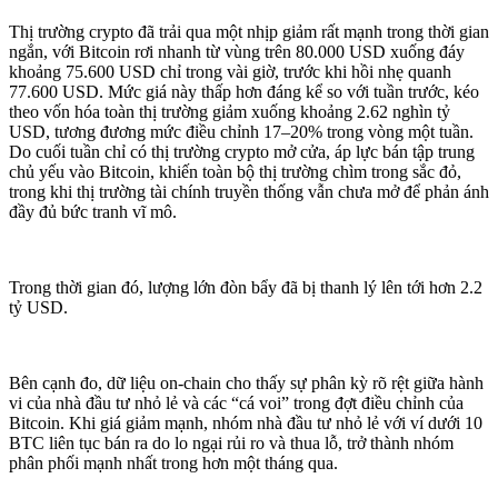
Thị trường crypto đã trải qua một nhịp giảm rất mạnh trong thời gian
ngắn, với Bitcoin rơi nhanh từ vùng trên 80.000 USD xuống đáy
khoảng 75.600 USD chỉ trong vài giờ, trước khi hồi nhẹ quanh
77.600 USD. Mức giá này thấp hơn đáng kể so với tuần trước, kéo
theo vốn hóa toàn thị trường giảm xuống khoảng 2.62 nghìn tỷ
USD, tương đương mức điều chỉnh 17–20% trong vòng một tuần.
Do cuối tuần chỉ có thị trường crypto mở cửa, áp lực bán tập trung
chủ yếu vào Bitcoin, khiến toàn bộ thị trường chìm trong sắc đỏ,
trong khi thị trường tài chính truyền thống vẫn chưa mở để phản ánh
đầy đủ bức tranh vĩ mô.
Trong thời gian đó, lượng lớn đòn bẩy đã bị thanh lý lên tới hơn 2.2
tỷ USD.
Bên cạnh đo, dữ liệu on-chain cho thấy sự phân kỳ rõ rệt giữa hành
vi của nhà đầu tư nhỏ lẻ và các “cá voi” trong đợt điều chỉnh của
Bitcoin. Khi giá giảm mạnh, nhóm nhà đầu tư nhỏ lẻ với ví dưới 10
BTC liên tục bán ra do lo ngại rủi ro và thua lỗ, trở thành nhóm
phân phối mạnh nhất trong hơn một tháng qua.