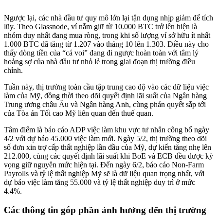
Ngược lại, các nhà đầu tư quy mô lớn lại tận dụng nhịp giảm để tích
lũy. Theo Glassnode, ví nắm giữ từ 10.000 BTC trở lên hiện là
nhóm duy nhất đang mua ròng, trong khi số lượng ví sở hữu ít nhất
1.000 BTC đã tăng từ 1.207 vào tháng 10 lên 1.303. Điều này cho
thấy dòng tiền của “cá voi” đang đi ngược hoàn toàn với tâm lý
hoảng sợ của nhà đầu tư nhỏ lẻ trong giai đoạn thị trường điều
chỉnh.
Tuần này, thị trường toàn cầu tập trung cao độ vào các dữ liệu việc
làm của Mỹ, đồng thời theo dõi quyết định lãi suất của Ngân hàng
Trung ương châu Âu và Ngân hàng Anh, cùng phán quyết sắp tới
của Tòa án Tối cao Mỹ liên quan đến thuế quan.
Tâm điểm là báo cáo ADP việc làm khu vực tư nhân công bố ngày
4/2 với dự báo 45.000 việc làm mới. Ngày 5/2, thị trường theo dõi
số đơn xin trợ cấp thất nghiệp lần đầu của Mỹ, dự kiến tăng nhẹ lên
212.000, cùng các quyết định lãi suất khi BoE và ECB đều được kỳ
vọng giữ nguyên mức hiện tại. Đến ngày 6/2, báo cáo Non-Farm
Payrolls và tỷ lệ thất nghiệp Mỹ sẽ là dữ liệu quan trọng nhất, với
dự báo việc làm tăng 55.000 và tỷ lệ thất nghiệp duy trì ở mức
4.4%.
Các thông tin góp phần ảnh hưởng đến thị trường