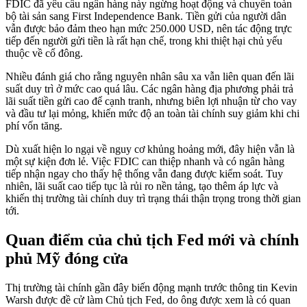
FDIC đã yêu cầu ngân hàng này ngừng hoạt động và chuyển toàn
bộ tài sản sang First Independence Bank. Tiền gửi của người dân
vẫn được bảo đảm theo hạn mức 250.000 USD, nên tác động trực
tiếp đến người gửi tiền là rất hạn chế, trong khi thiệt hại chủ yếu
thuộc về cổ đông.
Nhiều đánh giá cho rằng nguyên nhân sâu xa vẫn liên quan đến lãi
suất duy trì ở mức cao quá lâu. Các ngân hàng địa phương phải trả
lãi suất tiền gửi cao để cạnh tranh, nhưng biên lợi nhuận từ cho vay
và đầu tư lại mỏng, khiến mức độ an toàn tài chính suy giảm khi chi
phí vốn tăng.
Dù xuất hiện lo ngại về nguy cơ khủng hoảng mới, đây hiện vẫn là
một sự kiện đơn lẻ. Việc FDIC can thiệp nhanh và có ngân hàng
tiếp nhận ngay cho thấy hệ thống vẫn đang được kiểm soát. Tuy
nhiên, lãi suất cao tiếp tục là rủi ro nền tảng, tạo thêm áp lực và
khiến thị trường tài chính duy trì trạng thái thận trọng trong thời gian
tới.
Quan điểm của chủ tịch Fed mới và chính
phủ Mỹ đóng cửa
Thị trường tài chính gần đây biến động mạnh trước thông tin Kevin
Warsh được đề cử làm Chủ tịch Fed, do ông được xem là có quan