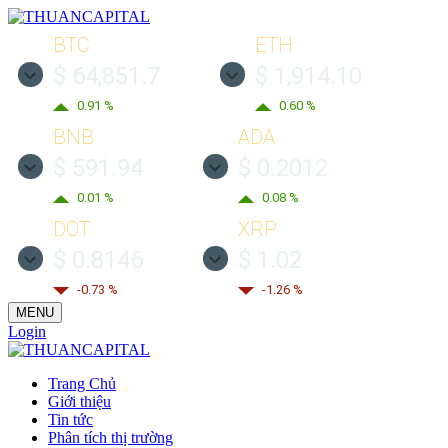
BTC
ETH
$ 64,851.7
$ 1,914.10
0.91 %
0.60 %
BNB
ADA
$ 591.94
$ 0.2012
0.01 %
0.08 %
DOT
XRP
$ 0.8146
$ 1.02
-0.73 %
-1.26 %
MENU
Login
Trang Chủ
Giới thiệu
Tin tức
Phân tích thị trường