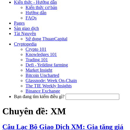
Kiến thức - Hướng dẫn
Kiến thức cơ bản
Hướng dẫn
FAQs
Pages
Sàn giao dịch
Tài Nguyên
Sử dụng ThuanCapital
Cryptopedia
Crypto 101
Knowledges 101
Trading 101
Defi - Yeilding farming
Market Insight
Bitcoin Uncharted
Glassnode: Week On-Chain
The TIE Weekly Insights
Binance Exchange
Bạn đang tìm kiếm điều gì?
Chuyên đề: XM
Câu Lạc Bộ Giao Dịch XM: Gia tăng giá