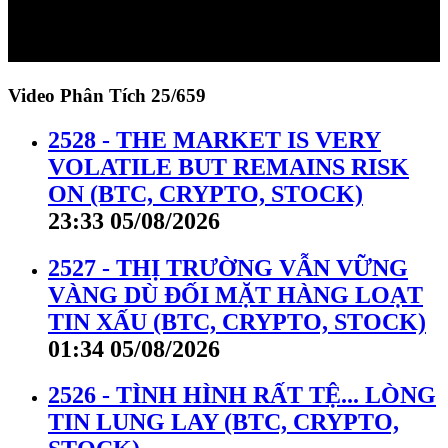
Video Phân Tích
25/659
2528 - THE MARKET IS VERY
VOLATILE BUT REMAINS RISK
ON (BTC, CRYPTO, STOCK)
23:33 05/08/2026
2527 - THỊ TRƯỜNG VẪN VỮNG
VÀNG DÙ ĐỐI MẶT HÀNG LOẠT
TIN XẤU (BTC, CRYPTO, STOCK)
01:34 05/08/2026
2526 - TÌNH HÌNH RẤT TỆ... LÒNG
TIN LUNG LAY (BTC, CRYPTO,