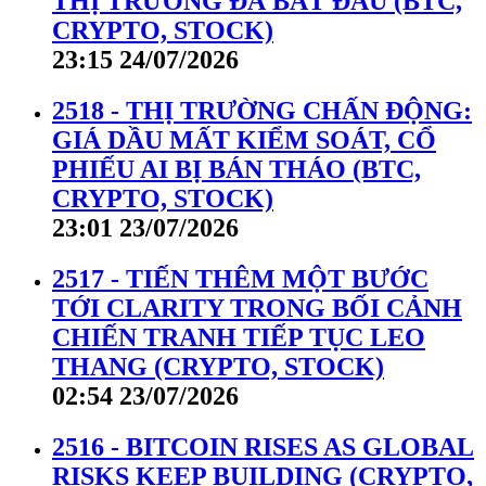
THỊ TRƯỜNG ĐÃ BẮT ĐẦU (BTC,
CRYPTO, STOCK)
23:15 24/07/2026
2518 - THỊ TRƯỜNG CHẤN ĐỘNG:
GIÁ DẦU MẤT KIỂM SOÁT, CỔ
PHIẾU AI BỊ BÁN THÁO (BTC,
CRYPTO, STOCK)
23:01 23/07/2026
2517 - TIẾN THÊM MỘT BƯỚC
TỚI CLARITY TRONG BỐI CẢNH
CHIẾN TRANH TIẾP TỤC LEO
THANG (CRYPTO, STOCK)
02:54 23/07/2026
2516 - BITCOIN RISES AS GLOBAL
RISKS KEEP BUILDING (CRYPTO,