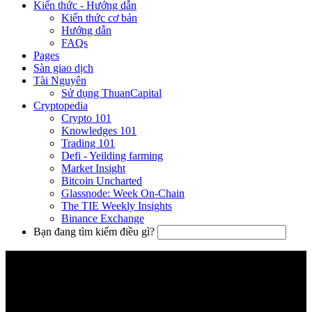
Kiến thức - Hướng dẫn
Kiến thức cơ bản
Hướng dẫn
FAQs
Pages
Sàn giao dịch
Tài Nguyên
Sử dụng ThuanCapital
Cryptopedia
Crypto 101
Knowledges 101
Trading 101
Defi - Yeilding farming
Market Insight
Bitcoin Uncharted
Glassnode: Week On-Chain
The TIE Weekly Insights
Binance Exchange
Bạn đang tìm kiếm điều gì?