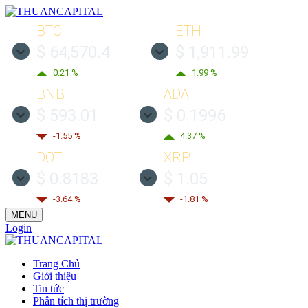
BTC
ETH
$ 64,570.4
$ 1,911.99
0.21 %
1.99 %
BNB
ADA
$ 593.01
$ 0.1996
-1.55 %
4.37 %
DOT
XRP
$ 0.8183
$ 1.05
-3.64 %
-1.81 %
MENU
Login
Trang Chủ
Giới thiệu
Tin tức
Phân tích thị trường