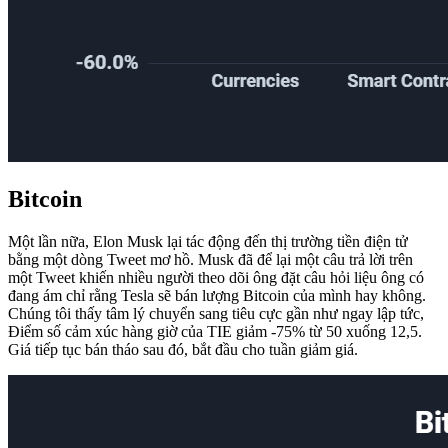
Bitcoin
Một lần nữa, Elon Musk lại tác động đến thị trường tiền điện tử
bằng một dòng Tweet mơ hồ. Musk đã để lại một câu trả lời trên
một Tweet khiến nhiều người theo dõi ông đặt câu hỏi liệu ông có
đang ám chỉ rằng Tesla sẽ bán lượng Bitcoin của mình hay không.
Chúng tôi thấy tâm lý chuyển sang tiêu cực gần như ngay lập tức,
Điểm số cảm xúc hàng giờ của TIE giảm -75% từ 50 xuống 12,5.
Giá tiếp tục bán tháo sau đó, bắt đầu cho tuần giảm giá.