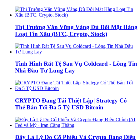
Thị Trường Vẫn Vững Vàng Dù Đối Mặt Hàng
Loạt Tin Xấu (BTC, Crypto, Stock)
Tình Hình Rất Tệ Sau Vụ Coldcard - Lòng Tin
Nhà Đầu Tư Lung Lay
CRYPTO Đang Tái Thiệt Lập| Strategy Có
Thể Bán Tối Đa 5 Tỷ USD Bitcoin
Đây Là Lý Do Cổ Phiếu Và Crypto Đang Điều