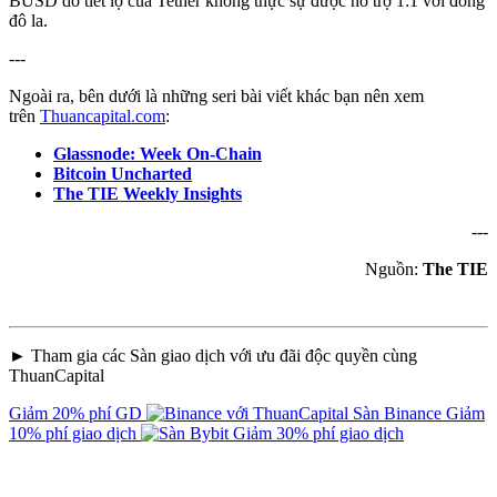
BUSD do tiết lộ của Tether không thực sự được hỗ trợ 1:1 với đồng
đô la.
---
Ngoài ra, bên dưới là những seri bài viết khác bạn nên xem
trên
Thuancapital.com
:
Glassnode: Week On-Chain
Bitcoin Uncharted
The TIE Weekly Insights
---
Nguồn:
The TIE
► Tham gia các Sàn giao dịch với ưu đãi độc quyền cùng
ThuanCapital
Giảm 20% phí GD
Sàn Binance
Giảm
10% phí giao dịch
Giảm 30% phí giao dịch