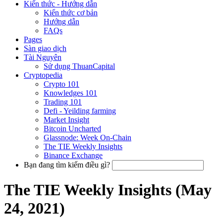
Kiến thức - Hướng dẫn
Kiến thức cơ bản
Hướng dẫn
FAQs
Pages
Sàn giao dịch
Tài Nguyên
Sử dụng ThuanCapital
Cryptopedia
Crypto 101
Knowledges 101
Trading 101
Defi - Yeilding farming
Market Insight
Bitcoin Uncharted
Glassnode: Week On-Chain
The TIE Weekly Insights
Binance Exchange
Bạn đang tìm kiếm điều gì?
The TIE Weekly Insights (May
24, 2021)