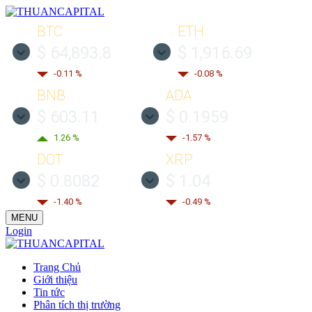
BTC
ETH
$ 64,893.8
$ 1,916.69
-0.11 %
-0.08 %
BNB
ADA
$ 603.11
$ 0.1959
1.26 %
-1.57 %
DOT
XRP
$ 0.8082
$ 1.04
-1.40 %
-0.49 %
MENU
Login
Trang Chủ
Giới thiệu
Tin tức
Phân tích thị trường