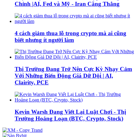
Chỉnh |AI, Fed và Mỹ - Iran Căng Thẳng
4 cách giảm thua lỗ trong crypto mà ai cũng
biết nhưng ít người làm
Thị Trường Đang Trở Nên Cực Kỳ Nhạy Cảm
Với Những Biến Động Giá Dữ Dội | AI,
Clairity, PCE
Kevin Warsh Đang Viết Lại Luật Chơi - Thị
Trường Hoảng Loạn (BTC, Crypto, Stock)