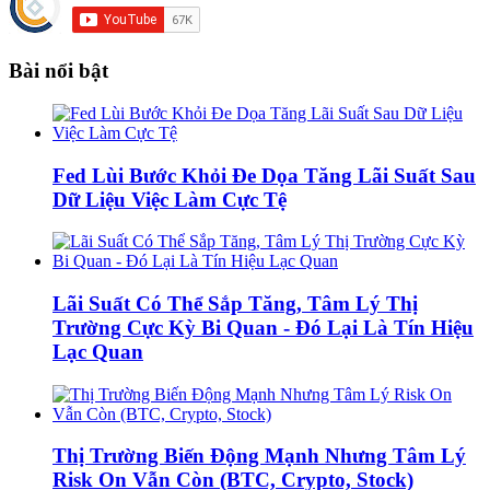
Bài nổi bật
Fed Lùi Bước Khỏi Đe Dọa Tăng Lãi Suất Sau
Dữ Liệu Việc Làm Cực Tệ
Lãi Suất Có Thể Sắp Tăng, Tâm Lý Thị
Trường Cực Kỳ Bi Quan - Đó Lại Là Tín Hiệu
Lạc Quan
Thị Trường Biến Động Mạnh Nhưng Tâm Lý
Risk On Vẫn Còn (BTC, Crypto, Stock)