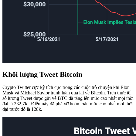
Khối lượng Tweet Bitcoin
Crypto Twitter cực kỳ tích cực trong các cuộc trò chuyện khi Elon
Musk và Michael Saylor tranh luận qua lại về Bitcoin. Trên thực tế,
số lượng Tweet được gửi về BTC đã tăng lên mức cao nhất mọi thời
đại là 232,7k . Điều này đã phá vỡ hoàn toàn mức cao nhất mọi thời
đại trước đó là 128k.