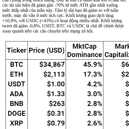
các tài sản hiện đã giảm gần -70% từ mức ATH gần nhất xuống
mức thấp nhất của tuần này. Tâm lý dài hạn đã giảm so với tuần
trước, mặc dù vẫn ở mức tích cực. Khối lượng giao dịch tăng
+10,9%, với USDC (+43%) có hoạt động nhiều nhất. Khối lượng
tweet đã giảm -0,8%, USDT, BTC và USDC là chủ đề chính được
xoay quanh trên các câu chuyện trên mạng xã hội.