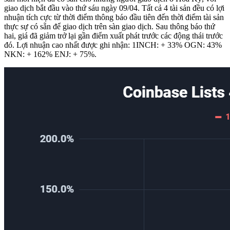
giao dịch bắt đầu vào thứ sáu ngày 09/04. Tất cả 4 tài sản đều có lợi
nhuận tích cực từ thời điểm thông báo đầu tiên đến thời điểm tài sản
thực sự có sẵn để giao dịch trên sàn giao dịch. Sau thông báo thứ
hai, giá đã giảm trở lại gần điểm xuất phát trước các động thái trước
đó. Lợi nhuận cao nhất được ghi nhận: 1INCH: + 33% OGN: 43%
NKN: + 162% ENJ: + 75%.