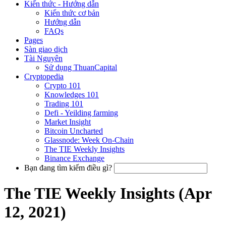
Kiến thức - Hướng dẫn
Kiến thức cơ bản
Hướng dẫn
FAQs
Pages
Sàn giao dịch
Tài Nguyên
Sử dụng ThuanCapital
Cryptopedia
Crypto 101
Knowledges 101
Trading 101
Defi - Yeilding farming
Market Insight
Bitcoin Uncharted
Glassnode: Week On-Chain
The TIE Weekly Insights
Binance Exchange
Bạn đang tìm kiếm điều gì?
The TIE Weekly Insights (Apr
12, 2021)