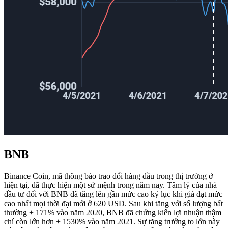
BNB
Binance Coin, mã thông báo trao đổi hàng đầu trong thị trường ở
hiện tại, đã thực hiện một sứ mệnh trong năm nay. Tâm lý của nhà
đầu tư đối với BNB đã tăng lên gần mức cao kỷ lục khi giá đạt mức
cao nhất mọi thời đại mới ở 620 USD. Sau khi tăng với số lượng bất
thường + 171% vào năm 2020, BNB đã chứng kiến ​​lợi nhuận thậm
chí còn lớn hơn + 1530% vào năm 2021. Sự tăng trưởng to lớn này