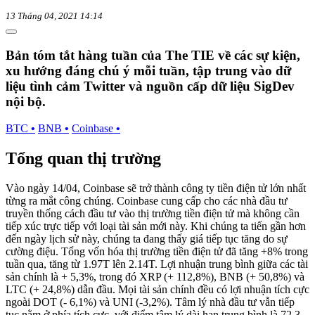
13 Tháng 04, 2021 14:14
Bản tóm tắt hàng tuần của The TIE về các sự kiện,
xu hướng đáng chú ý mỗi tuần, tập trung vào dữ
liệu tình cảm Twitter và nguồn cấp dữ liệu SigDev
nội bộ.
BTC
•
BNB
•
Coinbase
•
Tổng quan thị trường
Vào ngày 14/04, Coinbase sẽ trở thành công ty tiền điện tử lớn nhất
từng ra mắt công chúng. Coinbase cung cấp cho các nhà đầu tư
truyền thống cách đầu tư vào thị trường tiền điện tử mà không cần
tiếp xúc trực tiếp với loại tài sản mới này. Khi chúng ta tiến gần hơn
đến ngày lịch sử này, chúng ta đang thấy giá tiếp tục tăng do sự
cường điệu. Tổng vốn hóa thị trường tiền điện tử đã tăng +8% trong
tuần qua, tăng từ 1.97T lên 2.14T. Lợi nhuận trung bình giữa các tài
sản chính là + 5,3%, trong đó XRP (+ 112,8%), BNB (+ 50,8%) và
LTC (+ 24,8%) dẫn đầu. Mọi tài sản chính đều có lợi nhuận tích cực
ngoài DOT (- 6,1%) và UNI (-3,2%). Tâm lý nhà đầu tư vẫn tiếp
tục nằm ở phía tích cực, với điểm tâm lý dài hạn trung bình là 72.3