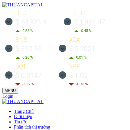
BTC
ETH
$ 64,923.9
$ 1,914.47
0.82 %
0.45 %
BNB
ADA
$ 592.36
$ 0.2021
0.26 %
0.01 %
DOT
XRP
$ 0.8147
$ 1.02
-1.32 %
-0.75 %
MENU
Login
Trang Chủ
Giới thiệu
Tin tức
Phân tích thị trường