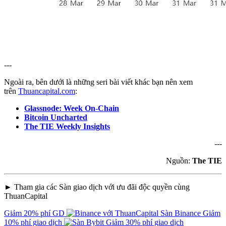
---
Ngoài ra, bên dưới là những seri bài viết khác bạn nên xem
trên
Thuancapital.com
:
Glassnode: Week On-Chain
Bitcoin Uncharted
The TIE Weekly Insights
---
Nguồn:
The TIE
► Tham gia các Sàn giao dịch với ưu đãi độc quyền cùng
ThuanCapital
Giảm 20% phí GD
Sàn Binance
Giảm
10% phí giao dịch
Giảm 30% phí giao dịch